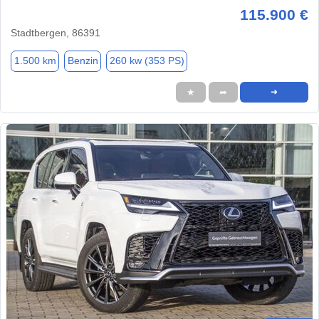
115.900 €
Stadtbergen, 86391
1.500 km
Benzin
260 kw (353 PS)
★
➦
➜