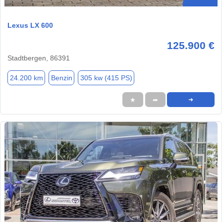
Lexus LX 600
125.900 €
Stadtbergen, 86391
24.200 km
Benzin
305 kw (415 PS)
★
➦
➜