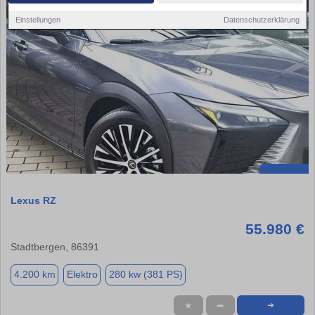
Einstellungen
Datenschutzerklärung
Lexus RZ
55.980 €
Stadtbergen, 86391
4.200 km
Elektro
280 kw (381 PS)
★
➦
➜