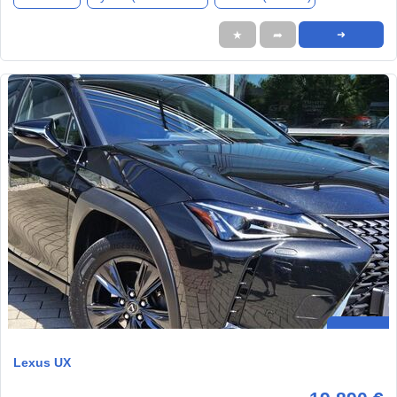
★
➦
➜
Lexus UX