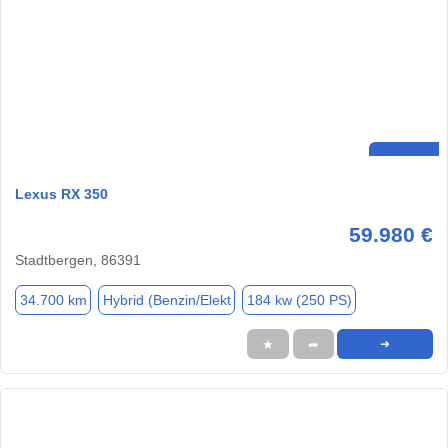
Lexus RX 350
59.980 €
Stadtbergen, 86391
34.700 km
Hybrid (Benzin/Elekt
184 kw (250 PS)
★
➦
➜