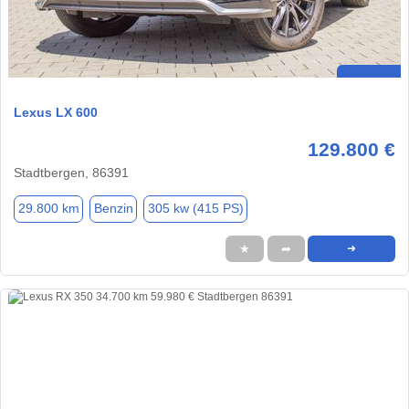
Lexus LX 600
129.800 €
Stadtbergen, 86391
29.800 km
Benzin
305 kw (415 PS)
★
➦
➜