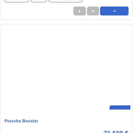
★
➦
➜
Porsche Boxster
71.500 €