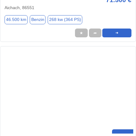
Aichach, 86551
46.500 km
Benzin
268 kw (364 PS)
★
➦
➜