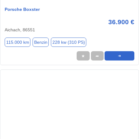
Porsche Boxster
36.900 €
Aichach, 86551
115.000 km
Benzin
228 kw (310 PS)
★
➦
➜