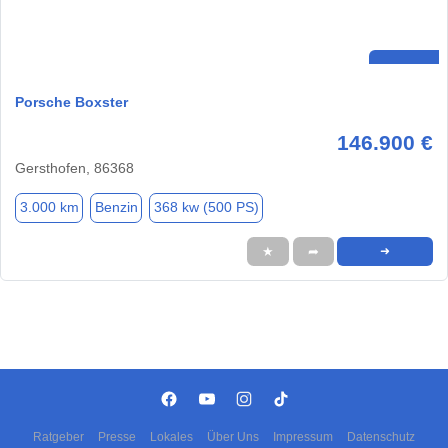
Porsche Boxster
146.900 €
Gersthofen, 86368
3.000 km
Benzin
368 kw (500 PS)
★
➦
➜
Ratgeber
Presse
Lokales
Über Uns
Impressum
Datenschutz