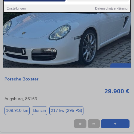
Einstellungen
Datenschutzerklärung
Porsche Boxster
29.900 €
Augsburg, 86163
109.910 km
Benzin
217 kw (295 PS)
★
➦
➜