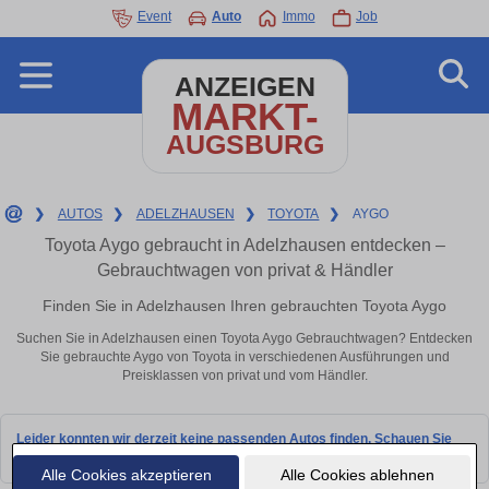
Event
Auto
Immo
Job
ANZEIGEN
MARKT-
AUGSBURG
❯
AUTOS
❯
ADELZHAUSEN
❯
TOYOTA
❯
AYGO
Toyota Aygo gebraucht in Adelzhausen entdecken –
Gebrauchtwagen von privat & Händler
Finden Sie in Adelzhausen Ihren gebrauchten Toyota Aygo
Suchen Sie in Adelzhausen einen Toyota Aygo Gebrauchtwagen? Entdecken
Sie gebrauchte Aygo von Toyota in verschiedenen Ausführungen und
Preisklassen von privat und vom Händler.
Leider konnten wir derzeit keine passenden Autos finden. Schauen Sie
bald wieder vorbei!
Alle Cookies akzeptieren
Alle Cookies ablehnen