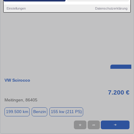
Einstellungen
Datenschutzerklärung
VW Scirocco
7.200 €
Meitingen, 86405
199.500 km
Benzin
155 kw (211 PS)
★
➦
➜