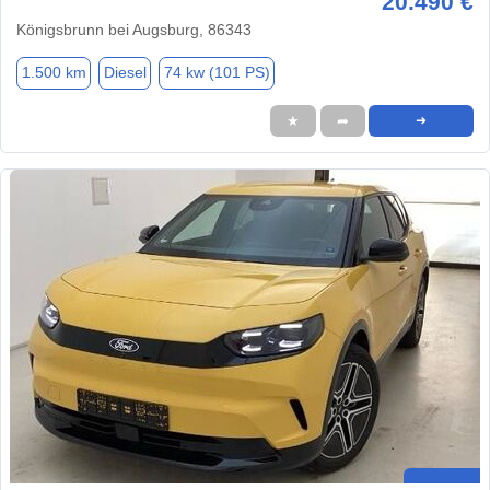
20.490 €
Königsbrunn bei Augsburg, 86343
1.500 km
Diesel
74 kw (101 PS)
★
➦
➜