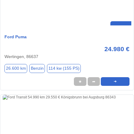
Ford Puma
24.980 €
Wertingen, 86637
26.600 km
Benzin
114 kw (155 PS)
★
➦
➜