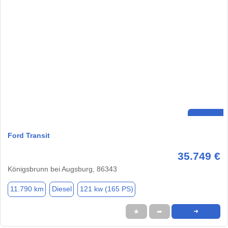
Ford Transit
35.749 €
Königsbrunn bei Augsburg, 86343
11.790 km
Diesel
121 kw (165 PS)
★
➦
➜