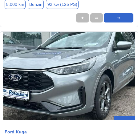
5.000 km
Benzin
92 kw (125 PS)
★
➦
➜
Ford Kuga