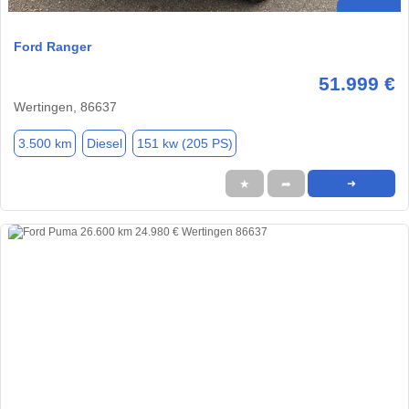
Ford Ranger
51.999 €
Wertingen, 86637
3.500 km
Diesel
151 kw (205 PS)
★
➦
➜