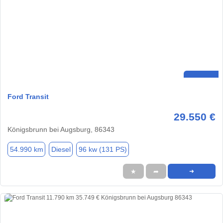
Ford Transit
29.550 €
Königsbrunn bei Augsburg, 86343
54.990 km
Diesel
96 kw (131 PS)
★
➦
➜