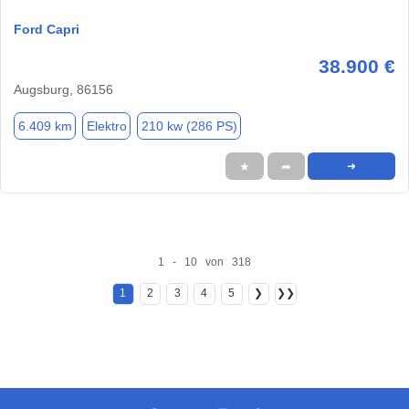
Ford Capri
38.900 €
Augsburg, 86156
6.409 km
Elektro
210 kw (286 PS)
★
➦
➜
1 - 10 von 318
1
2
3
4
5
❯
❯❯