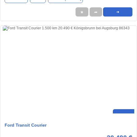
★
➦
➜
Ford Transit Courier