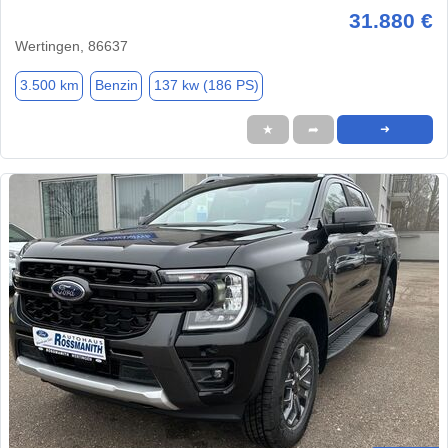
31.880 €
Wertingen, 86637
3.500 km
Benzin
137 kw (186 PS)
★
➦
➜