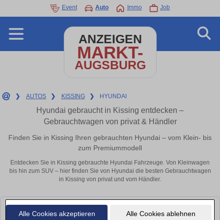
Event
Auto
Immo
Job
ANZEIGEN
MARKT-
AUGSBURG
❯
AUTOS
❯
KISSING
❯
HYUNDAI
Hyundai gebraucht in Kissing entdecken –
Gebrauchtwagen von privat & Händler
Finden Sie in Kissing Ihren gebrauchten Hyundai – vom Klein- bis
zum Premiummodell
Entdecken Sie in Kissing gebrauchte Hyundai Fahrzeuge. Von Kleinwagen
bis hin zum SUV – hier finden Sie von Hyundai die besten Gebrauchtwagen
in Kissing von privat und vom Händler.
Leider konnten wir derzeit keine passenden Autos finden. Schauen Sie
Alle Cookies akzeptieren
Alle Cookies ablehnen
bald wieder vorbei!