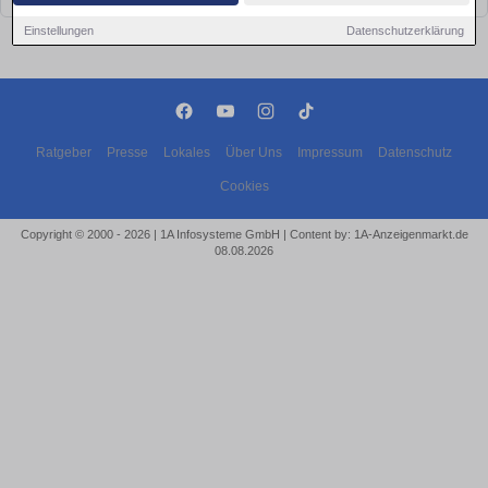
Einstellungen
Datenschutzerklärung
Ratgeber
Presse
Lokales
Über Uns
Impressum
Datenschutz
Cookies
Copyright © 2000 - 2026 | 1A Infosysteme GmbH | Content by: 1A-Anzeigenmarkt.de
08.08.2026