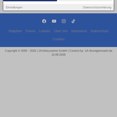
Einstellungen
Datenschutzerklärung
Ratgeber
Presse
Lokales
Über Uns
Impressum
Datenschutz
Cookies
Copyright © 2000 - 2026 | 1A Infosysteme GmbH | Content by: 1A-Anzeigenmarkt.de
10.08.2026