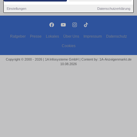
Einstellungen
Datenschutzerklärung
Ratgeber
Presse
Lokales
Über Uns
Impressum
Datenschutz
Cookies
Copyright © 2000 - 2026 | 1A Infosysteme GmbH | Content by: 1A-Anzeigenmarkt.de
10.08.2026