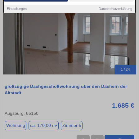
Einstellungen
Datenschutzerklärung
1 / 24
großzügige Dachgeschoßwohnung über den Dächern der
Altstadt
1.685 €
Augsburg, 86150
Wohnung
ca. 170,00 m²
Zimmer 5