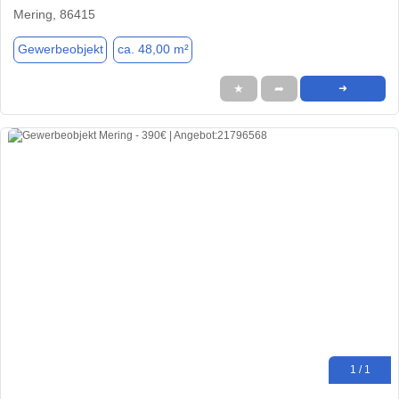
Mering, 86415
Gewerbeobjekt
ca. 48,00 m²
★
➦
➜
1 / 1