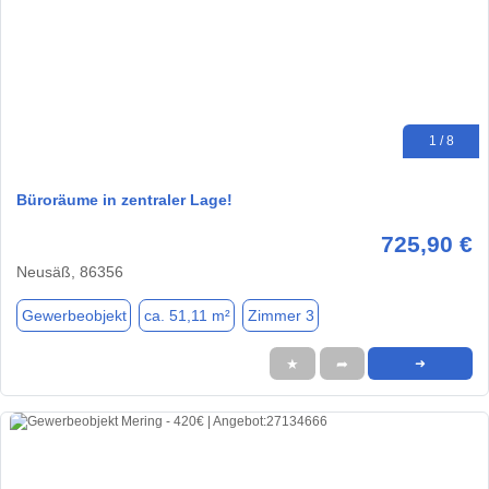
1 / 8
Büroräume in zentraler Lage!
725,90 €
Neusäß, 86356
Gewerbeobjekt
ca. 51,11 m²
Zimmer 3
★
➦
➜