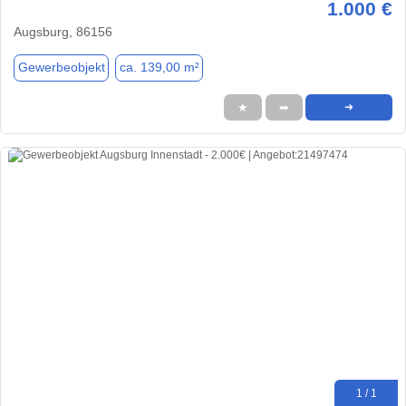
1.000 €
Augsburg, 86156
Gewerbeobjekt
ca. 139,00 m²
★
➦
➜
1 / 1