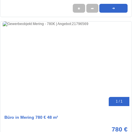
★
➦
➜
1 / 1
Büro in Mering 780 € 48 m²
780 €