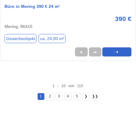
Büro in Mering 390 € 24 m²
390 €
Mering, 86415
Gewerbeobjekt
ca. 24,00 m²
★
➦
➜
1 - 10 von 115
1
2
3
4
5
❯
❯❯