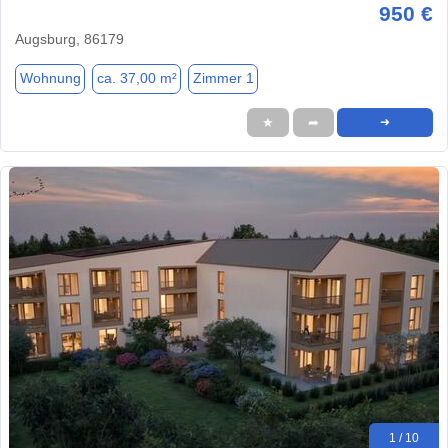
950 €
Augsburg, 86179
Wohnung
ca. 37,00 m²
Zimmer 1
★
➦
➜
1 / 10