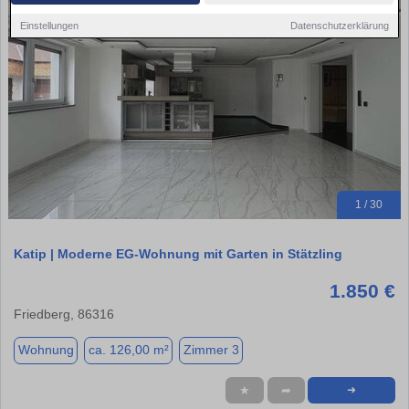
Einstellungen
Datenschutzerklärung
1 / 30
Katip | Moderne EG-Wohnung mit Garten in Stätzling
1.850 €
Friedberg, 86316
Wohnung
ca. 126,00 m²
Zimmer 3
★
➦
➜