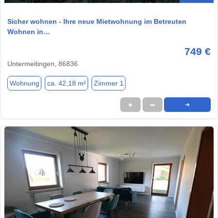
Sicher wohnen - Ihre neue Mietwohnung im Betreuten
Wohnen in…
749 €
Untermeitingen, 86836
Wohnung
ca. 42,18 m²
Zimmer 1
★
➦
➜