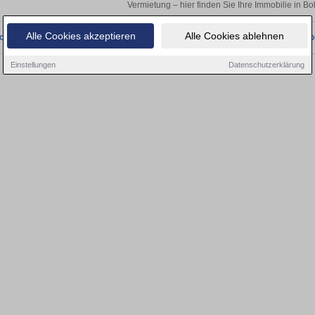
Vermietung – hier finden Sie Ihre Immobilie in B
Alle Cookies akzeptieren
Alle Cookies ablehnen
onnten wir derzeit keine passenden Objekte finden. Schauen Sie bald wieder vo
Einstellungen
Datenschutzerklärung