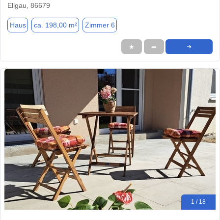
Ellgau, 86679
Haus
ca. 198,00 m²
Zimmer 6
★
➦
➜
1 / 18