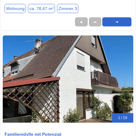
Wohnung
ca. 78,47 m²
Zimmer 3
★
➦
➜
1 / 19
Familienidylle mit Potenzial