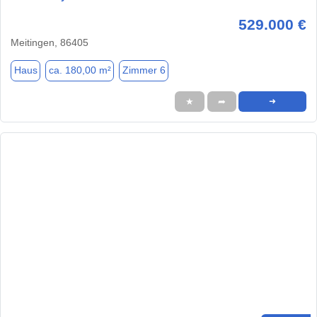
529.000 €
Meitingen, 86405
Haus
ca. 180,00 m²
Zimmer 6
★
➦
➜