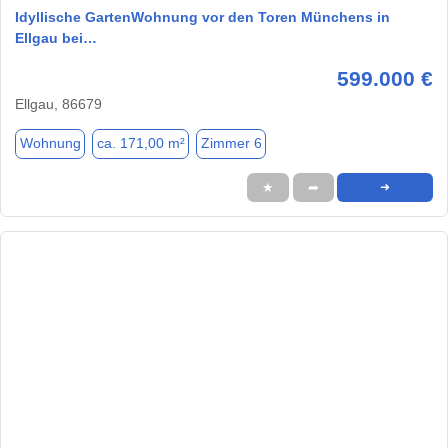
Idyllische GartenWohnung vor den Toren Münchens in
Ellgau bei…
599.000 €
Ellgau, 86679
Wohnung
ca. 171,00 m²
Zimmer 6
★
➦
➜