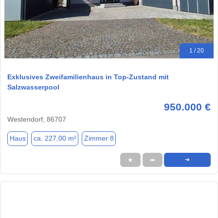
1 / 20
Exklusives Zweifamilienhaus in Top-Zustand mit
Salzwasserpool
950.000 €
Westendorf, 86707
Haus
ca. 227,00 m²
Zimmer 8
★
➦
➜