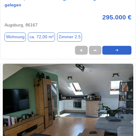
gelegen
295.000 €
Augsburg, 86167
Wohnung
ca. 72,00 m²
Zimmer 2.5
★
➦
➜