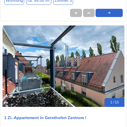
Wohnung
ca. 95,00 m²
Zimmer 3
★
➦
➜
1 / 15
1 Zi.-Appartement in Gersthofen Zentrum !