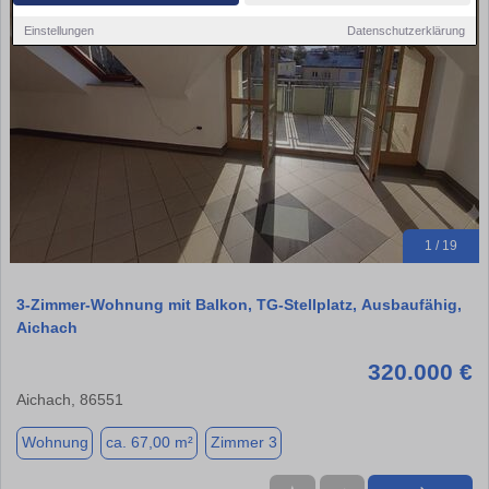
Einstellungen
Datenschutzerklärung
1 / 19
3-Zimmer-Wohnung mit Balkon, TG-Stellplatz, Ausbaufähig,
Aichach
320.000 €
Aichach, 86551
Wohnung
ca. 67,00 m²
Zimmer 3