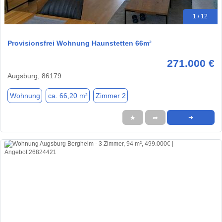
1 / 12
Provisionsfrei Wohnung Haunstetten 66m²
271.000 €
Augsburg, 86179
Wohnung
ca. 66,20 m²
Zimmer 2
★
➦
➜