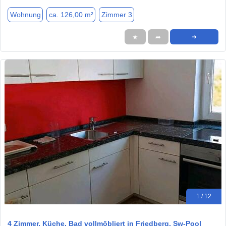
Wohnung
ca. 126,00 m²
Zimmer 3
★
➦
➜
1 / 12
4 Zimmer, Küche, Bad vollmöbliert in Friedberg, Sw-Pool