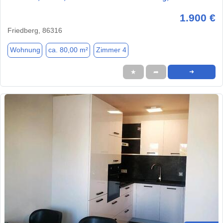
1.900 €
Friedberg, 86316
Wohnung
ca. 80,00 m²
Zimmer 4
★
➦
➜