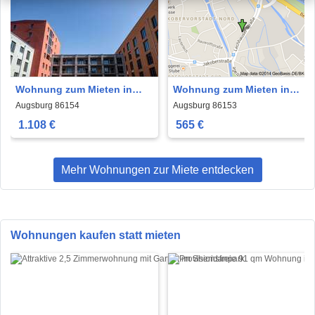
Wohnung zum Mieten in
Wohnung zum Mieten in
Augsburg 1.108 € 67.17 m²
Augsburg 565 € 44 m²
Augsburg 86154
Augsburg 86153
1.108 €
565 €
Mehr Wohnungen zur Miete entdecken
Wohnungen kaufen statt mieten