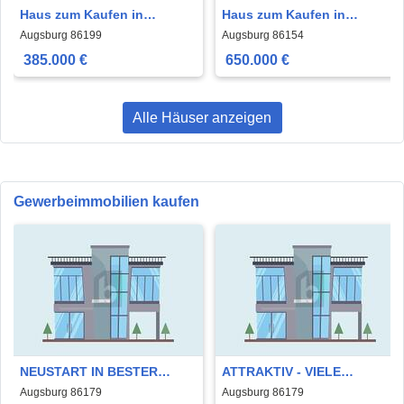
Haus zum Kaufen in
Haus zum Kaufen in
Augsburg 385.000 € 70 m²
Augsburg 650.000 € 160 m²
Augsburg 86199
Augsburg 86154
385.000 €
650.000 €
Alle Häuser anzeigen
Gewerbeimmobilien kaufen
NEUSTART IN BESTER
ATTRAKTIV - VIELE
LAGE
MÖGLICHKEITEN
Augsburg 86179
Augsburg 86179