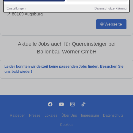
🌐
http://www.ballonbau.de/
Einstellungen
Datenschutzerklärung
📍
86169 Augsburg
🌐 Webseite
Aktuelle Jobs auch für Quereinsteiger bei
Ballonbau Wörner GmbH
Leider konnten wir derzeit keine passenden Jobs finden. Besuchen Sie
uns bald wieder!
Ratgeber
Presse
Lokales
Über Uns
Impressum
Datenschutz
Cookies