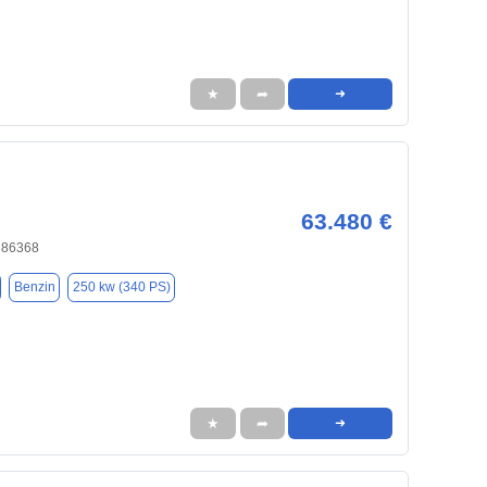
★
➦
➜
63.480 €
, 86368
Benzin
250 kw (340 PS)
★
➦
➜