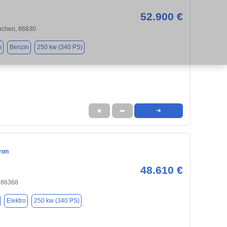
52.900 €
chen, 86830
m
Benzin
250 kw (340 PS)
★
➦
➜
ron
48.610 €
, 86368
Elektro
250 kw (340 PS)