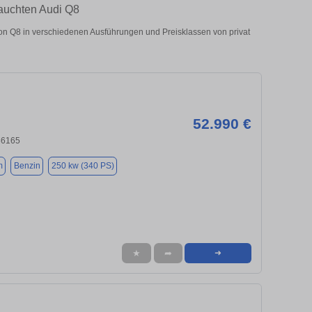
rauchten Audi Q8
n Q8 in verschiedenen Ausführungen und Preisklassen von privat
52.990 €
86165
m
Benzin
250 kw (340 PS)
★
➦
➜