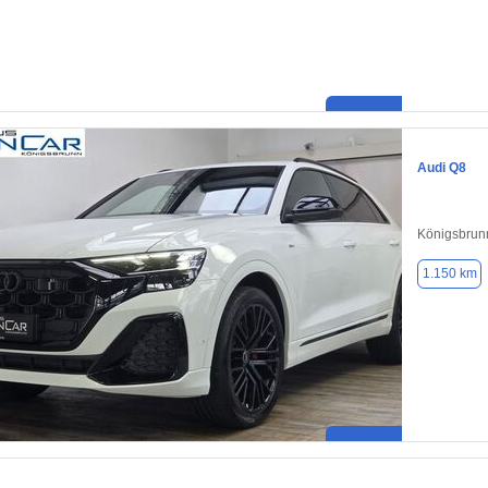
Audi Q8
Königsbrun
1.150 km