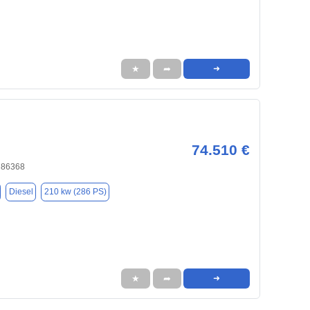
★
➦
➜
74.510 €
, 86368
Diesel
210 kw (286 PS)
★
➦
➜