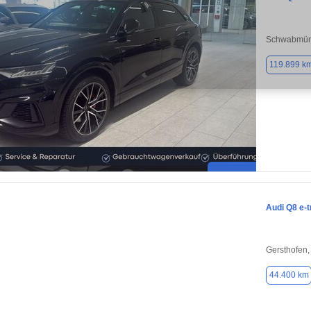
Schwabmün
119.899 k
Audi Q8 e-t
Gersthofen
44.400 km