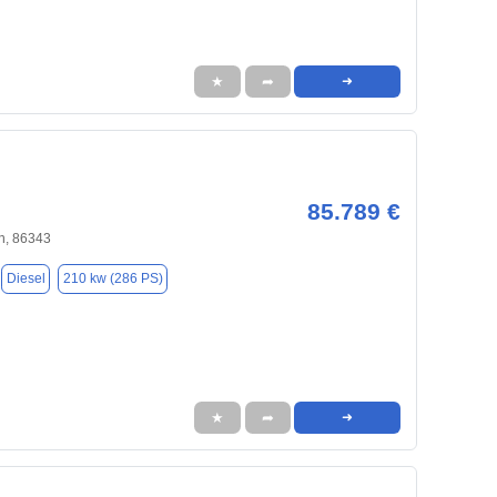
★
➦
➜
85.789 €
n, 86343
Diesel
210 kw (286 PS)
★
➦
➜