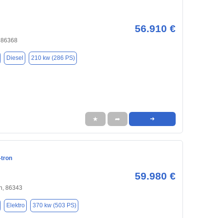
56.910 €
, 86368
Diesel
210 kw (286 PS)
★
➦
➜
-tron
59.980 €
n, 86343
Elektro
370 kw (503 PS)