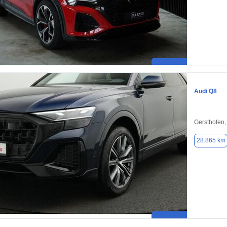
Audi Q8
Gersthofen
28.865 km