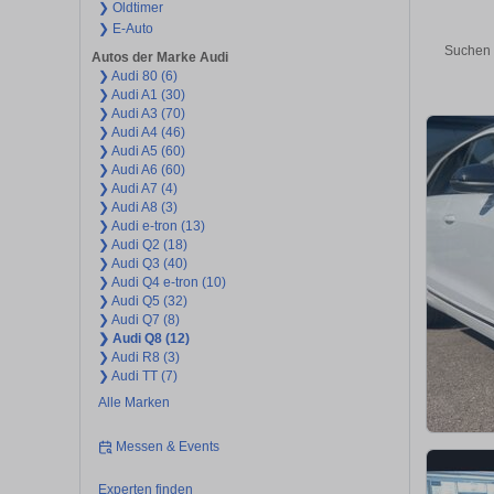
❯ Oldtimer
❯ E-Auto
Suchen 
Autos der Marke Audi
❯ Audi 80 (6)
❯ Audi A1 (30)
❯ Audi A3 (70)
❯ Audi A4 (46)
❯ Audi A5 (60)
❯ Audi A6 (60)
❯ Audi A7 (4)
❯ Audi A8 (3)
❯ Audi e-tron (13)
❯ Audi Q2 (18)
❯ Audi Q3 (40)
❯ Audi Q4 e-tron (10)
❯ Audi Q5 (32)
❯ Audi Q7 (8)
❯ Audi Q8 (12)
❯ Audi R8 (3)
❯ Audi TT (7)
Alle Marken
Messen & Events
Experten finden