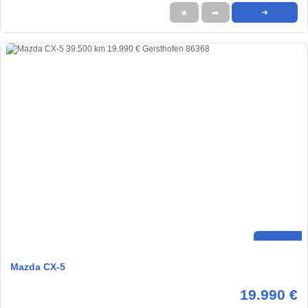
★
➦
➜
Mazda CX-5
19.990 €