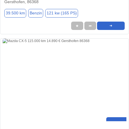
Gersthofen, 86368
39.500 km
Benzin
121 kw (165 PS)
★
➦
➜