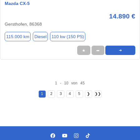
Mazda CX-5
14.890 €
Gersthofen, 86368
115.000 km
Diesel
110 kw (150 PS)
★
➦
➜
1 - 10 von 45
1
2
3
4
5
❯
❯❯