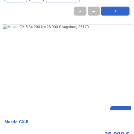
★
➦
➜
Mazda CX-5
26.900 €