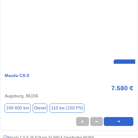
Mazda CX-5
7.580 €
Augsburg, 86156
168.600 km
Diesel
110 kw (150 PS)
★
➦
➜