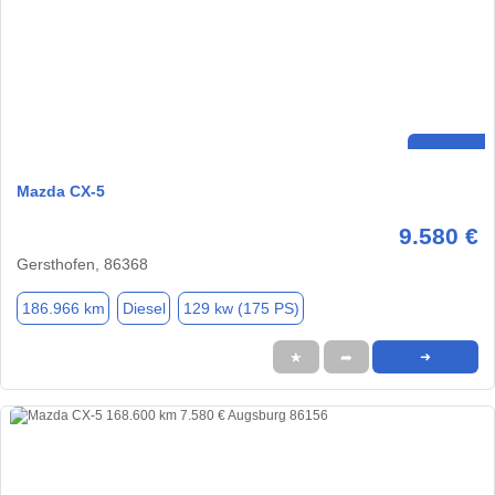
Mazda CX-5
9.580 €
Gersthofen, 86368
186.966 km
Diesel
129 kw (175 PS)
★
➦
➜