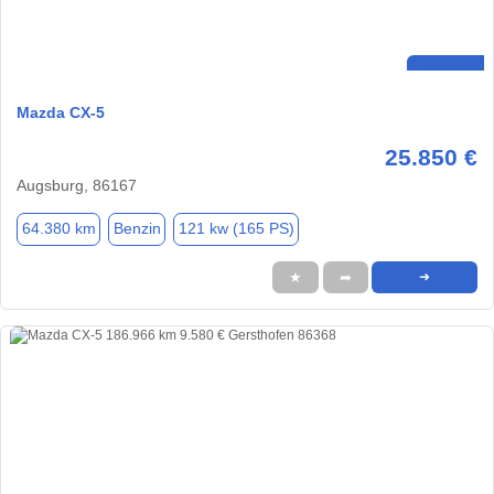
Mazda CX-5
25.850 €
Augsburg, 86167
64.380 km
Benzin
121 kw (165 PS)
★
➦
➜