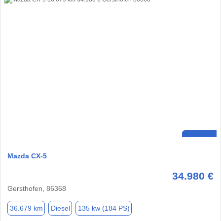
Mazda CX-5
34.980 €
Gersthofen, 86368
36.679 km
Diesel
135 kw (184 PS)