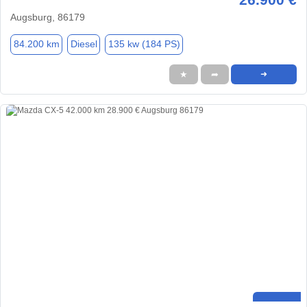
Augsburg, 86179
84.200 km
Diesel
135 kw (184 PS)
★
➦
➜