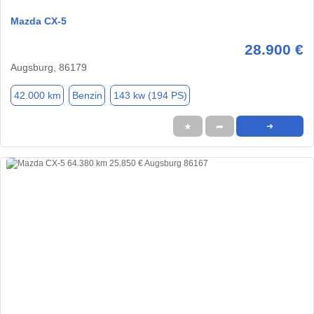
Mazda CX-5
28.900 €
Augsburg, 86179
42.000 km
Benzin
143 kw (194 PS)
★
➦
➜