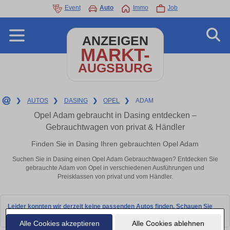
Event
Auto
Immo
Job
ANZEIGEN
MARKT-
AUGSBURG
❯
AUTOS
❯
DASING
❯
OPEL
❯
ADAM
Opel Adam gebraucht in Dasing entdecken –
Gebrauchtwagen von privat & Händler
Finden Sie in Dasing Ihren gebrauchten Opel Adam
Suchen Sie in Dasing einen Opel Adam Gebrauchtwagen? Entdecken Sie
gebrauchte Adam von Opel in verschiedenen Ausführungen und
Preisklassen von privat und vom Händler.
Leider konnten wir derzeit keine passenden Autos finden. Schauen Sie
bald wieder vorbei!
Alle Cookies akzeptieren
Alle Cookies ablehnen