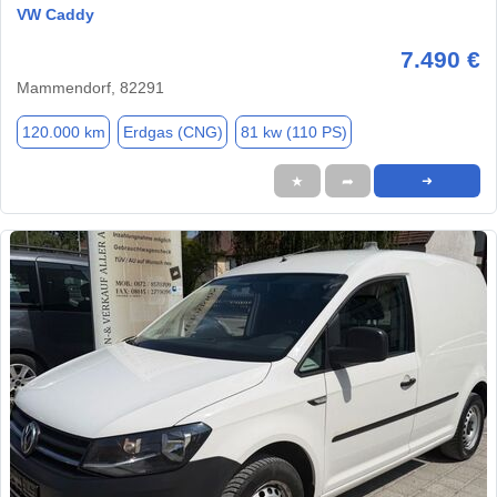
VW Caddy
7.490 €
Mammendorf, 82291
120.000 km
Erdgas (CNG)
81 kw (110 PS)
★
➦
➜