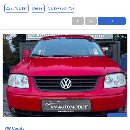
227.701 km
Diesel
51 kw (69 PS)
★
➦
➜
VW Caddy