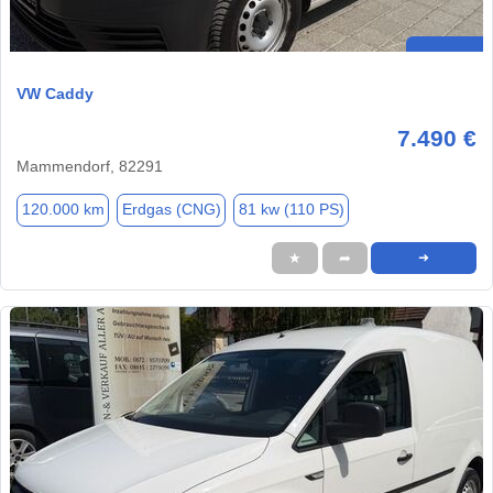
VW Caddy
7.490 €
Mammendorf, 82291
120.000 km
Erdgas (CNG)
81 kw (110 PS)
★
➦
➜