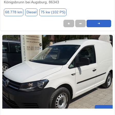
Königsbrunn bei Augsburg, 86343
68.778 km
Diesel
75 kw (102 PS)
★
➦
➜