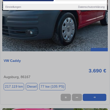
Einstellungen
Datenschutzerklärung
VW Caddy
3.690 €
Augsburg, 86167
217.119 km
Diesel
77 kw (105 PS)
★
➦
➜