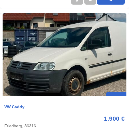
★
➦
➜
VW Caddy
1.900 €
Friedberg, 86316