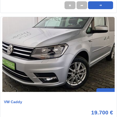
★
➦
➜
VW Caddy
19.700 €