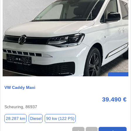
VW Caddy Maxi
39.490 €
Scheuring, 86937
28.287 km
Diesel
90 kw (122 PS)