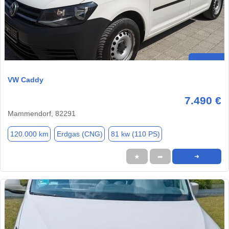
VW Caddy
7.490 €
Mammendorf, 82291
120.000 km
Erdgas (CNG)
81 kw (110 PS)
★
➦
➜