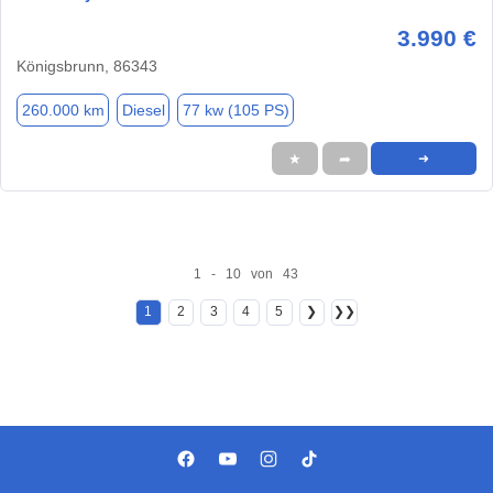
3.990 €
Königsbrunn, 86343
260.000 km
Diesel
77 kw (105 PS)
★
➦
➜
1 - 10 von 43
1
2
3
4
5
❯
❯❯