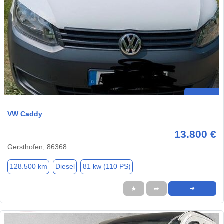
VW Caddy
13.800 €
Gersthofen, 86368
128.500 km
Diesel
81 kw (110 PS)
★
➦
➜