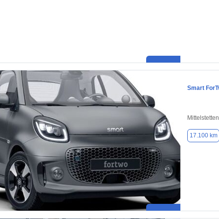
Smart For
Mittelstett
17.100 km