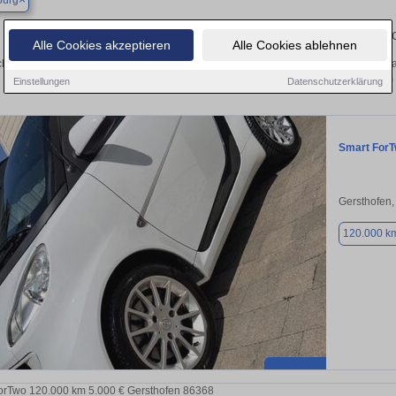
burg
Finden Sie in Eurasburg Ihren gebra
Alle Cookies akzeptieren
Alle Cookies ablehnen
hen Sie in Eurasburg einen Smart ForTwo Gebrauchtwagen? Entdecken Sie gebra
Preisklassen von privat und vom
Einstellungen
Datenschutzerklärung
Smart For
Gersthofen
120.000 k