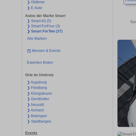
Euras
❯ Oldtimer
❯ E-Auto
Autos der Marke Smart
❯ Smart #3 (5)
Suc
❯ Smart ForFour (3)
❯ Smart ForTwo (37)
Alle Marken
Messen & Events
Experten finden
Orte im Umkreis
❯ Augsburg
❯ Friedberg
❯ Königsbrunn
❯ Gersthofen
❯ Neusäß
❯ Aichach
❯ Bobingen
❯ Stadtbergen
Events