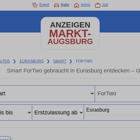
Event
Auto
Immo
Job
ANZEIGEN
MARKT-
AUGSBURG
UTOS
❯
EURASBURG
❯
SMART
❯
FORTWO
Smart ForTwo gebraucht in Eurasburg entdecken – G
×