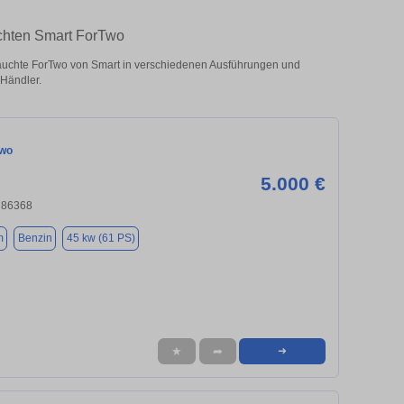
uchten Smart ForTwo
uchte ForTwo von Smart in verschiedenen Ausführungen und
 Händler.
Two
5.000 €
, 86368
m
Benzin
45 kw (61 PS)
★
➦
➜