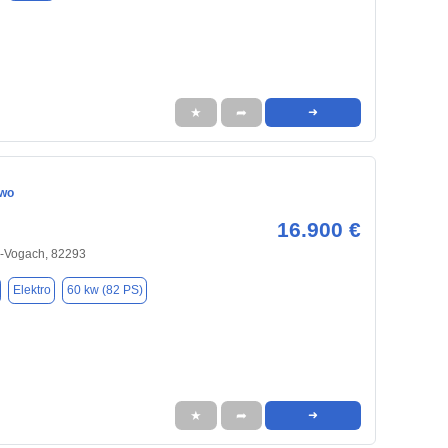
★
➦
➜
Two
16.900 €
en-Vogach, 82293
Elektro
60 kw (82 PS)
★
➦
➜