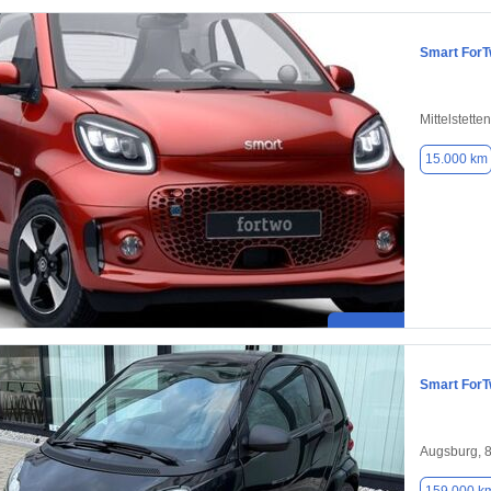
Smart For
Mittelstett
15.000 km
Smart For
Augsburg, 