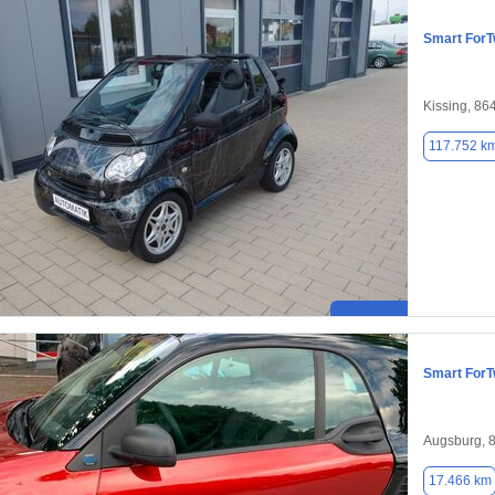
Smart For
Kissing, 86
117.752 k
Smart For
Augsburg, 
17.466 km