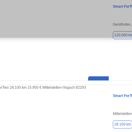
Smart For
Gersthofen
120.000 k
Smart For
Mittelstett
28.100 km