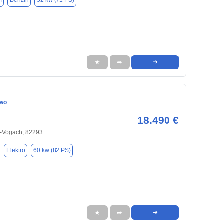
m
Benzin
52 kw (71 PS)
★
➦
➜
Two
18.490 €
en-Vogach, 82293
Elektro
60 kw (82 PS)
★
➦
➜