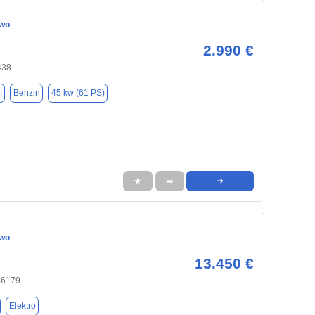
Two
2.990 €
438
m
Benzin
45 kw (61 PS)
★
➦
➜
Two
13.450 €
86179
Elektro