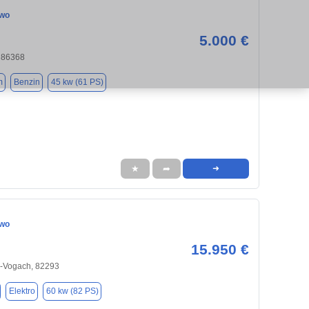
Two
5.000 €
, 86368
m
Benzin
45 kw (61 PS)
★
➦
➜
Two
15.950 €
en-Vogach, 82293
Elektro
60 kw (82 PS)