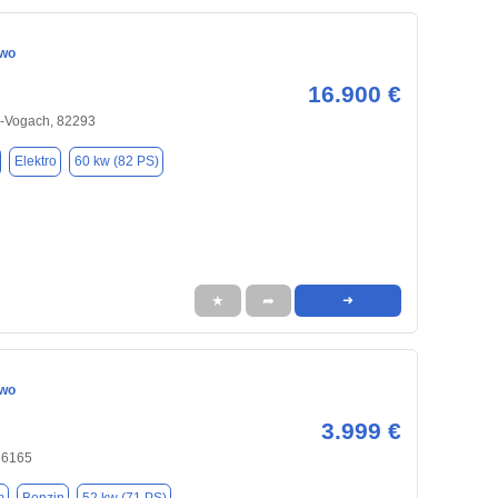
Two
16.900 €
en-Vogach, 82293
Elektro
60 kw (82 PS)
★
➦
➜
Two
3.999 €
86165