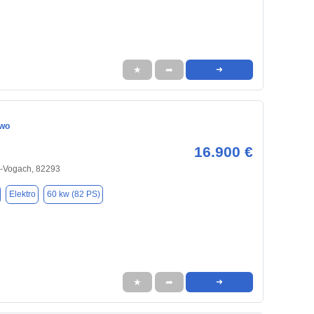
★
➦
➜
Two
16.900 €
en-Vogach, 82293
Elektro
60 kw (82 PS)
★
➦
➜