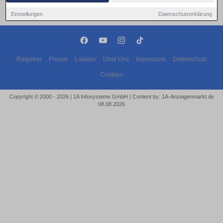
Einstellungen
Datenschutzerklärung
Ratgeber
Presse
Lokales
Über Uns
Impressum
Datenschutz
Cookies
Copyright © 2000 - 2026 | 1A Infosysteme GmbH | Content by: 1A-Anzeigenmarkt.de
08.08.2026