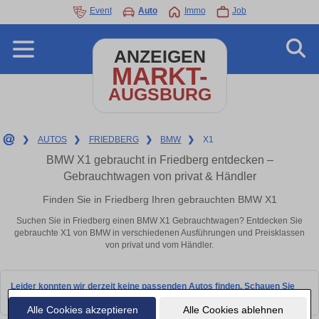
Event
Auto
Immo
Job
ANZEIGEN
MARKT-
AUGSBURG
❯
AUTOS
❯
FRIEDBERG
❯
BMW
❯
X1
BMW X1 gebraucht in Friedberg entdecken –
Gebrauchtwagen von privat & Händler
Finden Sie in Friedberg Ihren gebrauchten BMW X1
Suchen Sie in Friedberg einen BMW X1 Gebrauchtwagen? Entdecken Sie
gebrauchte X1 von BMW in verschiedenen Ausführungen und Preisklassen
von privat und vom Händler.
Leider konnten wir derzeit keine passenden Autos finden. Schauen Sie
bald wieder vorbei!
Alle Cookies akzeptieren
Alle Cookies ablehnen