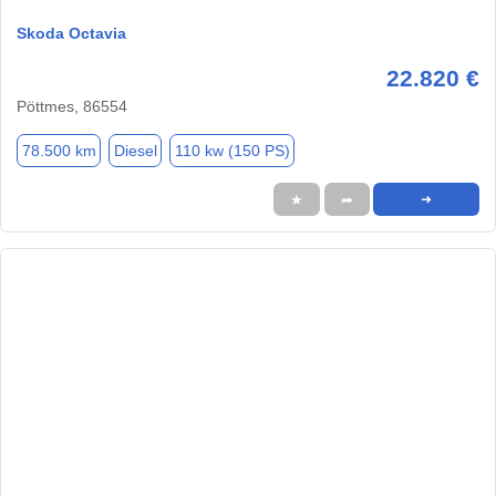
Skoda Octavia
22.820 €
Pöttmes, 86554
78.500 km
Diesel
110 kw (150 PS)
★
➦
➜