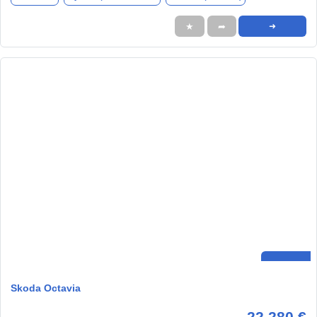
★
➦
➜
Skoda Octavia
22.280 €