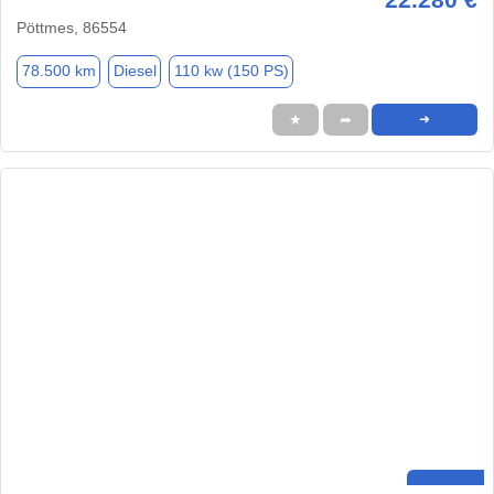
Pöttmes, 86554
78.500 km
Diesel
110 kw (150 PS)
★
➦
➜