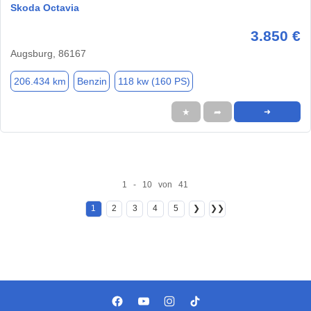
Skoda Octavia
3.850 €
Augsburg, 86167
206.434 km
Benzin
118 kw (160 PS)
★
➦
➜
1 - 10 von 41
1
2
3
4
5
❯
❯❯