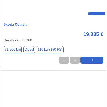
Skoda Octavia
19.885 €
Gersthofen, 86368
71.200 km
Diesel
110 kw (150 PS)
★
➦
➜