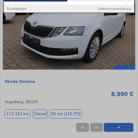
Einstellungen
Datenschutzerklärung
Skoda Octavia
8.990 €
Augsburg, 86165
173.324 km
Diesel
85 kw (116 PS)
★
➦
➜