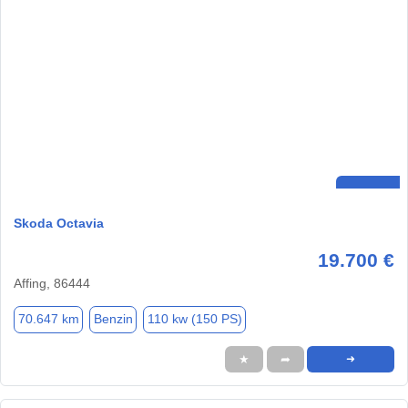
Skoda Octavia
19.700 €
Affing, 86444
70.647 km
Benzin
110 kw (150 PS)
★
➦
➜