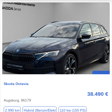
Skoda Octavia
38.490 €
Augsburg, 86179
2.990 km
Hybrid (Benzin/Elekt
110 kw (150 PS)