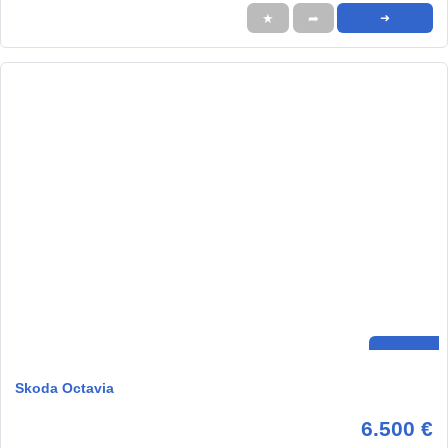
★
➦
➜
Skoda Octavia
6.500 €