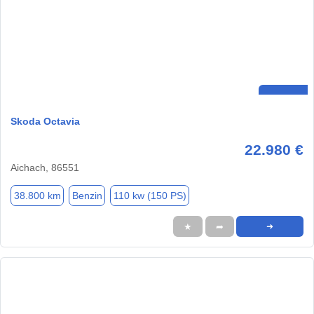
Skoda Octavia
22.980 €
Aichach, 86551
38.800 km
Benzin
110 kw (150 PS)
★
➦
➜