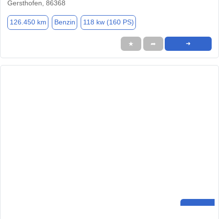
Gersthofen, 86368
126.450 km
Benzin
118 kw (160 PS)
★
➦
➜