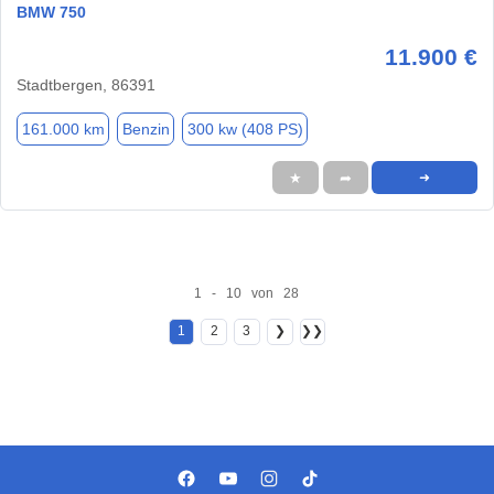
BMW 750
11.900 €
Stadtbergen, 86391
161.000 km
Benzin
300 kw (408 PS)
★
➦
➜
1 - 10 von 28
1
2
3
❯
❯❯