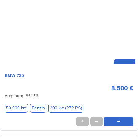
BMW 735
8.500 €
Augsburg, 86156
50.000 km
Benzin
200 kw (272 PS)
★
➦
➜