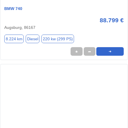
BMW 740
88.799 €
Augsburg, 86167
8.224 km
Diesel
220 kw (299 PS)
★
➦
➜