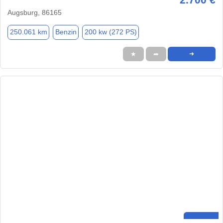
Augsburg, 86165
250.061 km
Benzin
200 kw (272 PS)
★
➦
➜