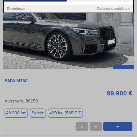
Einstellungen
Datenschutzerklärung
BMW M760
89.900 €
Augsburg, 86159
48.900 km
Benzin
430 kw (585 PS)
★
➦
➜