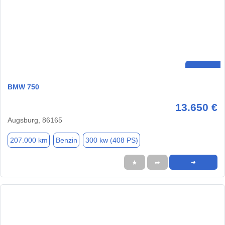
BMW 750
13.650 €
Augsburg, 86165
207.000 km
Benzin
300 kw (408 PS)
★
➦
➜