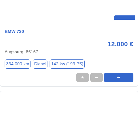
BMW 730
12.000 €
Augsburg, 86167
334.000 km
Diesel
142 kw (193 PS)
★
➦
➜