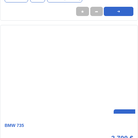
★
➦
➜
BMW 735
2.700 €