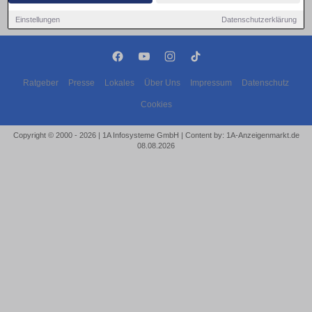
Einstellungen
Datenschutzerklärung
Ratgeber
Presse
Lokales
Über Uns
Impressum
Datenschutz
Cookies
Copyright © 2000 - 2026 | 1A Infosysteme GmbH | Content by: 1A-Anzeigenmarkt.de
08.08.2026