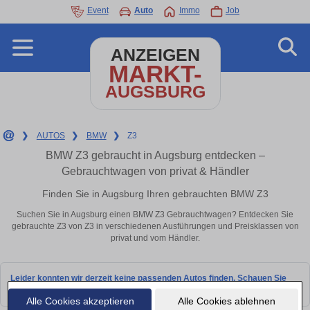
Event
Auto
Immo
Job
ANZEIGEN
MARKT-
AUGSBURG
❯
AUTOS
❯
BMW
❯
Z3
BMW Z3 gebraucht in Augsburg entdecken –
Gebrauchtwagen von privat & Händler
Finden Sie in Augsburg Ihren gebrauchten BMW Z3
Suchen Sie in Augsburg einen BMW Z3 Gebrauchtwagen? Entdecken Sie
gebrauchte Z3 von Z3 in verschiedenen Ausführungen und Preisklassen von
privat und vom Händler.
Leider konnten wir derzeit keine passenden Autos finden. Schauen Sie
bald wieder vorbei!
Alle Cookies akzeptieren
Alle Cookies ablehnen