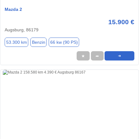
Mazda 2
15.900 €
Augsburg, 86179
53.300 km
Benzin
66 kw (90 PS)
★
➦
➜