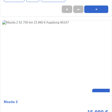
★
➦
➜
Mazda 2
15.980 €