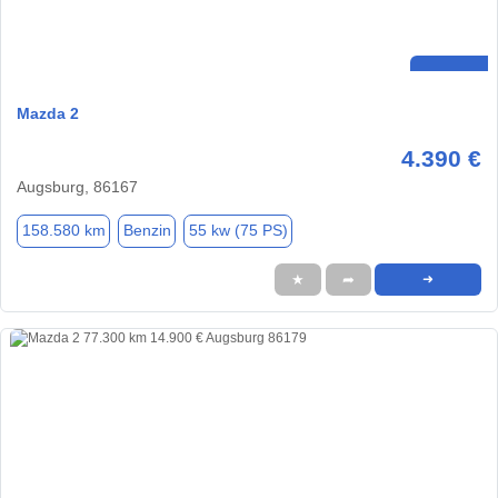
Mazda 2
4.390 €
Augsburg, 86167
158.580 km
Benzin
55 kw (75 PS)
★
➦
➜