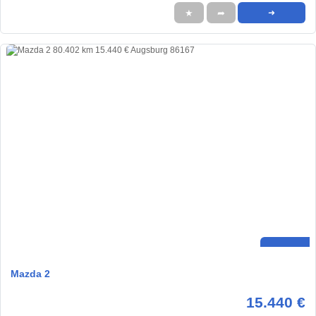
★
➦
➜
Mazda 2
15.440 €