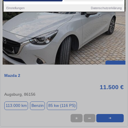
Einstellungen
Datenschutzerklärung
Mazda 2
11.500 €
Augsburg, 86156
113.000 km
Benzin
85 kw (116 PS)
★
➦
➜