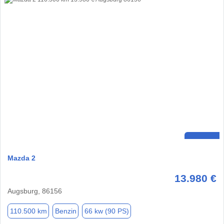
Mazda 2
13.980 €
Augsburg, 86156
110.500 km
Benzin
66 kw (90 PS)