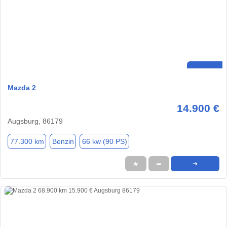
Mazda 2
14.900 €
Augsburg, 86179
77.300 km
Benzin
66 kw (90 PS)
★
➦
➜