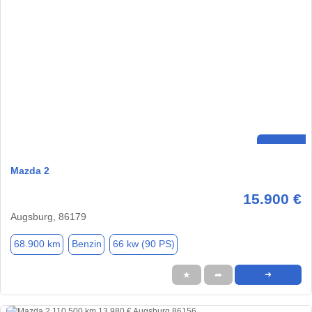
Mazda 2
15.900 €
Augsburg, 86179
68.900 km
Benzin
66 kw (90 PS)
★
➦
➜