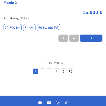
Mazda 2
15.900 €
Augsburg, 86179
70.600 km
Benzin
66 kw (90 PS)
★
➦
➜
1 - 10 von 33
1
2
3
4
❯
❯❯