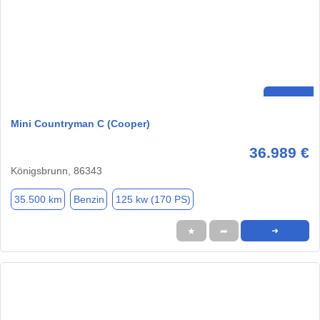
Mini Countryman C (Cooper)
36.989 €
Königsbrunn, 86343
35.500 km
Benzin
125 kw (170 PS)
★
➦
➜