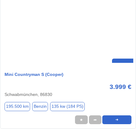
Mini Countryman S (Cooper)
3.999 €
Schwabmünchen, 86830
195.500 km
Benzin
135 kw (184 PS)
★
➦
➜