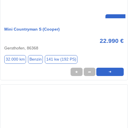
Mini Countryman S (Cooper)
22.990 €
Gersthofen, 86368
32.000 km
Benzin
141 kw (192 PS)
★
➦
➜