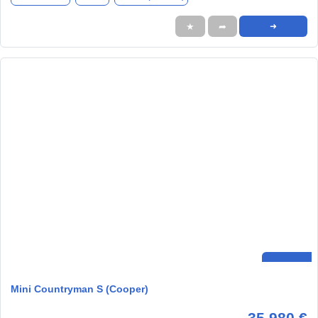
★
➦
➜
Mini Countryman S (Cooper)
35.980 €