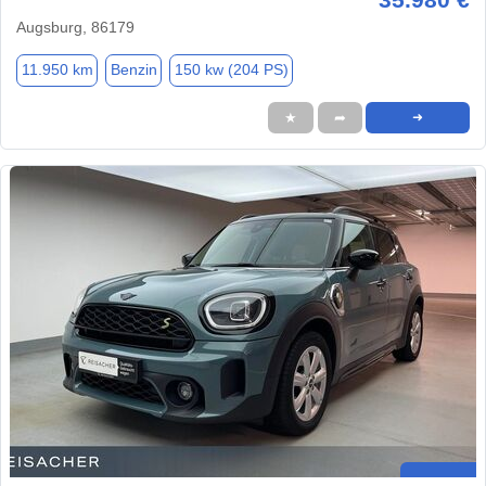
Augsburg, 86179
11.950 km
Benzin
150 kw (204 PS)
★
➦
➜