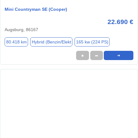
Mini Countryman SE (Cooper)
22.690 €
Augsburg, 86167
80.418 km
Hybrid (Benzin/Elekt
165 kw (224 PS)
★
➦
➜