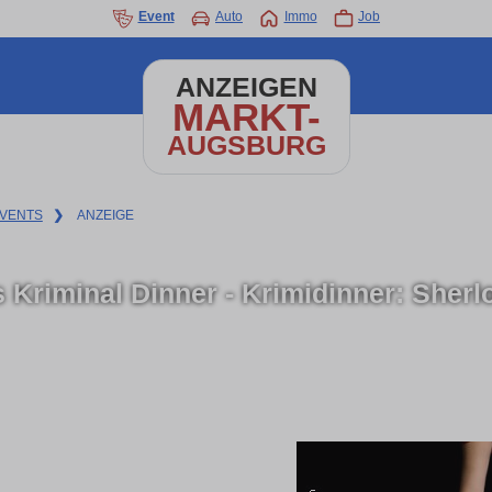
Event
Auto
Immo
Job
ANZEIGEN
MARKT-
AUGSBURG
VENTS
❯
ANZEIGE
 Kriminal Dinner - Krimidinner: Sher