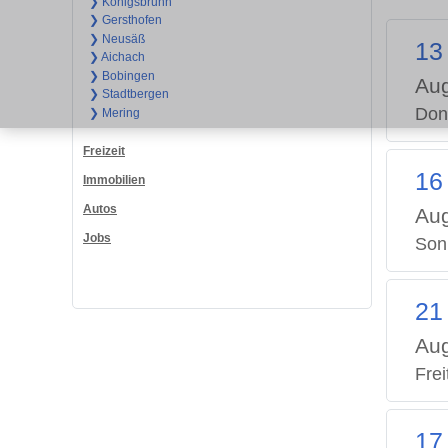
❯ Königsbrunn
❯ Gersthofen
❯ Neusäß
13
❯ Aichach
❯ Bobingen
Aug
❯ Stadtbergen
Don
❯ Mering
Freizeit
16
Immobilien
Autos
Aug
Jobs
Son
21
Aug
Frei
17