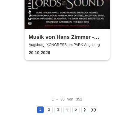
Musik von Hans Zimmer -
gespielt von Lords of the
Augsburg, KONGRESS am PARK Augsburg
Sound
20.10.2026
1 - 30 von 352
1
2
3
4
5
❯
❯❯