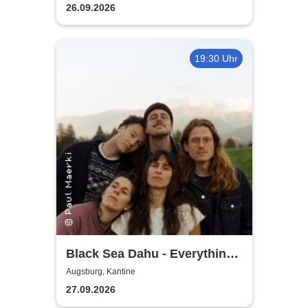
Geschichte
26.09.2026
19:30 Uhr
Black Sea Dahu - Everything
Tour 2026
Augsburg, Kantine
27.09.2026