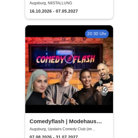
im Gemeinderat
Augsburg, N8STALLUNG
16.10.2026 - 07.05.2027
20:30 Uhr
Comedyflash | Modehaus
JUNG
Augsburg, Upstairs Comedy Club (im
Modehaus JUNG - 4.Etage/Penthouse)
07.08.2026 - 31.07.2027