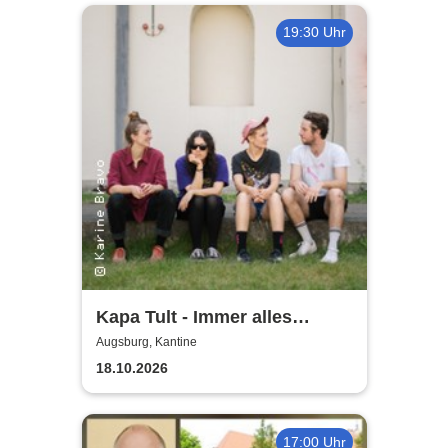
19:30 Uhr
Kapa Tult - Immer alles
gleichzeitig-Tour 2026
Augsburg, Kantine
18.10.2026
17:00 Uhr