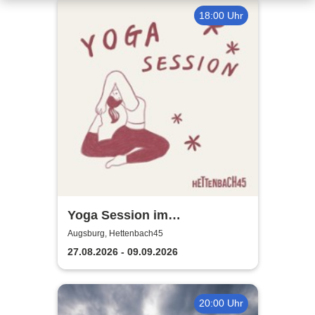
18:00 Uhr
Yoga Session im
Hettenbach45
Augsburg, Hettenbach45
27.08.2026 - 09.09.2026
20:00 Uhr