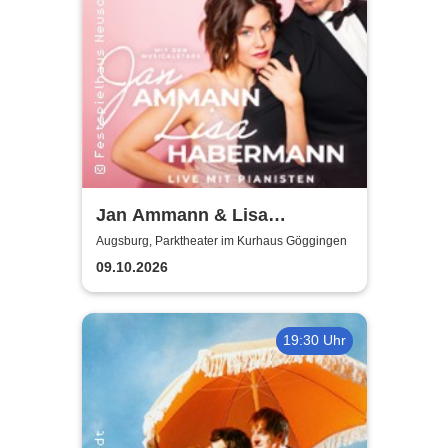
Jan Ammann & Lisa
Habermann - Tour 2026
Augsburg, Parktheater im Kurhaus Göggingen
09.10.2026
19:30 Uhr