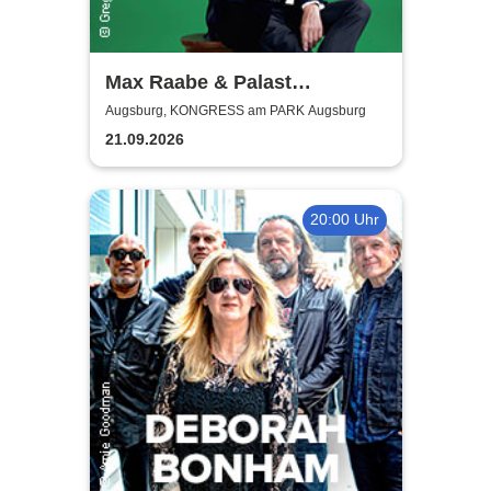
Max Raabe & Palast
Orchester - Hummel
Augsburg, KONGRESS am PARK Augsburg
streicheln
21.09.2026
20:00 Uhr