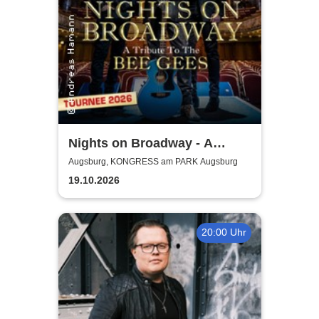
Nights on Broadway - A
Tribute to the Bee Gees
Augsburg, KONGRESS am PARK Augsburg
performed by Night Fever
19.10.2026
20:00 Uhr