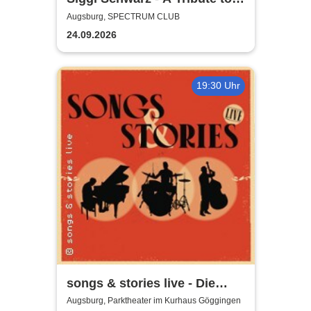
Gary Moore
Augsburg, SPECTRUM CLUB
24.09.2026
19:30 Uhr
songs & stories live - Die
größten Hits und ihre
Augsburg, Parktheater im Kurhaus Göggingen