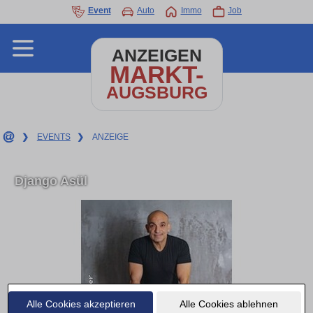
Event
Auto
Immo
Job
ANZEIGEN
MARKT-
AUGSBURG
❯
EVENTS
❯
ANZEIGE
Django Asül
Alle Cookies akzeptieren
Alle Cookies ablehnen