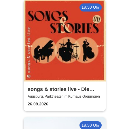
19:30 Uhr
songs & stories live - Die
größten Hits und ihre
Augsburg, Parktheater im Kurhaus Göggingen
Geschichte
26.09.2026
19:30 Uhr