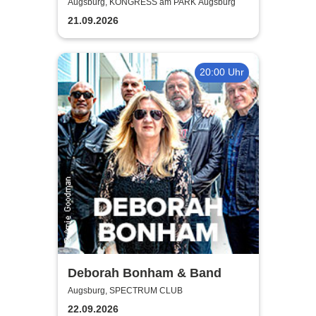
Orchester - Hummel
Augsburg, KONGRESS am PARK Augsburg
streicheln
21.09.2026
20:00 Uhr
Deborah Bonham & Band
Augsburg, SPECTRUM CLUB
22.09.2026