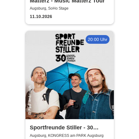
Matterz - Music Matterz Tour
Augsburg, SoHo Stage
11.10.2026
20:00 Uhr
Sportfreunde Stiller - 30
wunderbaren Jahren
Augsburg, KONGRESS am PARK Augsburg