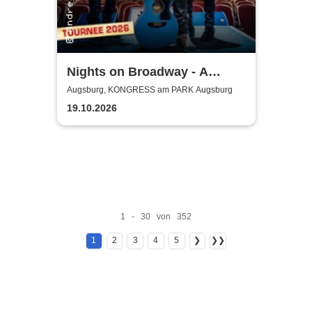
Nights on Broadway - A
Tribute to the Bee Gees
Augsburg, KONGRESS am PARK Augsburg
performed by Night Fever
19.10.2026
1 - 30 von 352
1
2
3
4
5
❯
❯❯