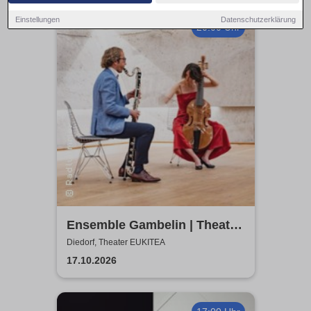
Einstellungen
Datenschutzerklärung
20:00 Uhr
Ensemble Gambelin | Theater
Eukitea
Diedorf, Theater EUKITEA
17.10.2026