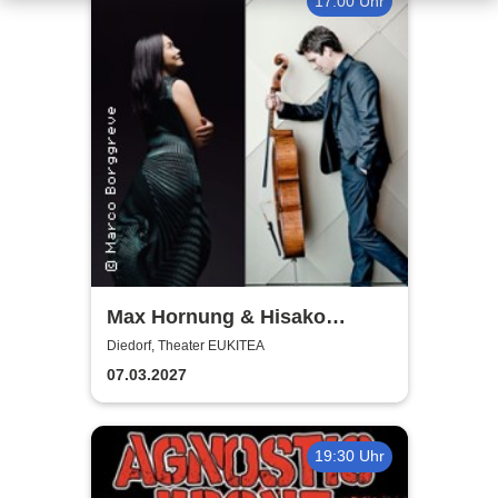
17:00 Uhr
Max Hornung & Hisako
Kawamura
Diedorf, Theater EUKITEA
07.03.2027
19:30 Uhr