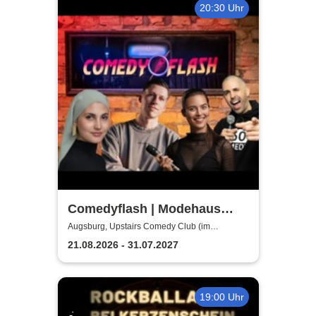
20:30 Uhr
Comedyflash | Modehaus
JUNG
Augsburg, Upstairs Comedy Club (im
Modehaus JUNG - 4.Etage/Penthouse)
21.08.2026 - 31.07.2027
19:00 Uhr