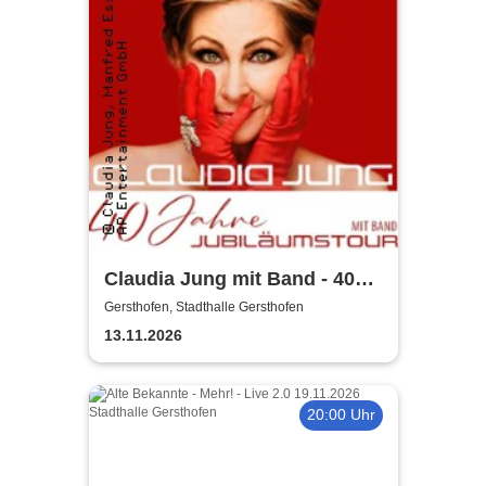
Claudia Jung mit Band - 40
Jahre Jubiläumstour
Gersthofen, Stadthalle Gersthofen
13.11.2026
20:00 Uhr