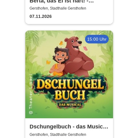
Berta, das Ei ist hart! -
Christine Sommer, Martin
Gersthofen, Stadthalle Gersthofen
Brambach und Dietmar
07.11.2026
Loeffler
15:00 Uhr
Dschungelbuch - das Musical
| Theater Liberi
Gersthofen, Stadthalle Gersthofen