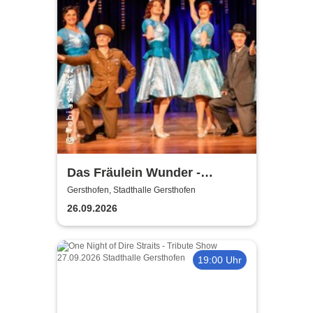
Das Fräulein Wunder -
Musikalische Komödie von
Gersthofen, Stadthalle Gersthofen
Murat Yeginer
26.09.2026
19:00 Uhr