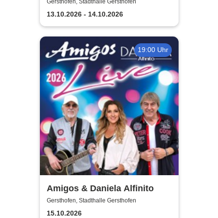
Musical
Gersthofen, Stadthalle Gersthofen
13.10.2026 - 14.10.2026
19:00 Uhr
Amigos & Daniela Alfinito
Gersthofen, Stadthalle Gersthofen
15.10.2026