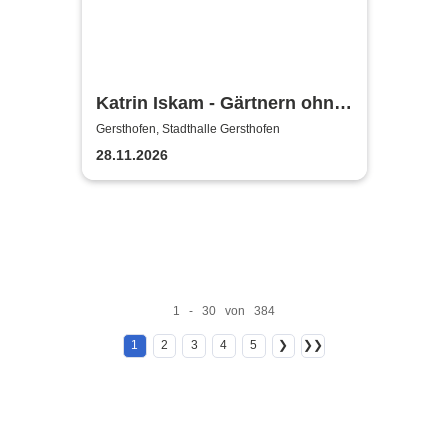
Katrin Iskam - Gärtnern ohne
viel Geschiss
Gersthofen, Stadthalle Gersthofen
28.11.2026
1 - 30 von 384
1
2
3
4
5
❯
❯❯