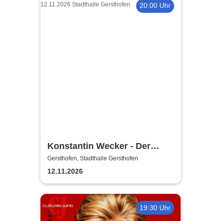
20:00 Uhr
Konstantin Wecker - Der
Liebe zuliebe
Gersthofen, Stadthalle Gersthofen
12.11.2026
19:30 Uhr