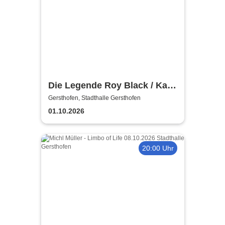
Die Legende Roy Black / Kay
Dörfel und Stargast Peter
Gersthofen, Stadthalle Gersthofen
Orloff auf „Ganz in Weiß –
01.10.2026
Tour 2026"
20:00 Uhr