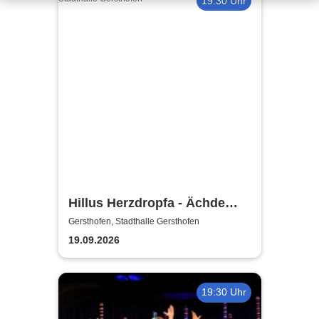
19:30 Uhr
Hillus Herzdropfa - Ächde
Älbler
Gersthofen, Stadthalle Gersthofen
19.09.2026
19:30 Uhr