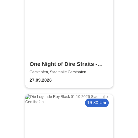
One Night of Dire Straits -
Tribute Show
Gersthofen, Stadthalle Gersthofen
27.09.2026
19:30 Uhr