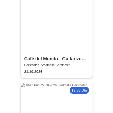
Café del Mundo - Guitarize
The World Tour 2026
Gersthofen, Stadthalle Gersthofen
21.10.2026
19:30 Uhr