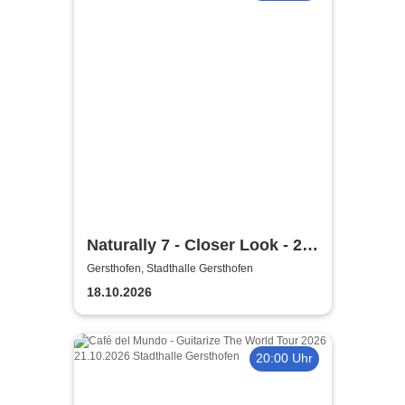
Naturally 7 - Closer Look - 25
Years of Naturally 7
Gersthofen, Stadthalle Gersthofen
18.10.2026
20:00 Uhr