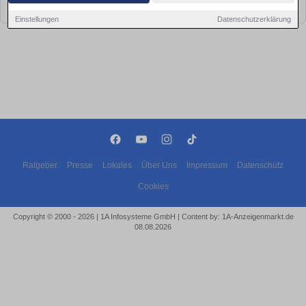
bald wieder vorbei!
Einstellungen
Datenschutzerklärung
Ratgeber
Presse
Lokales
Über Uns
Impressum
Datenschutz
Cookies
Copyright © 2000 - 2026 | 1A Infosysteme GmbH | Content by: 1A-Anzeigenmarkt.de
08.08.2026