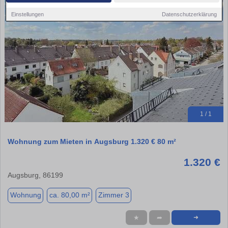
Einstellungen
Datenschutzerklärung
1 / 1
Wohnung zum Mieten in Augsburg 1.320 € 80 m²
1.320 €
Augsburg, 86199
Wohnung
ca. 80,00 m²
Zimmer 3
★
➦
➜