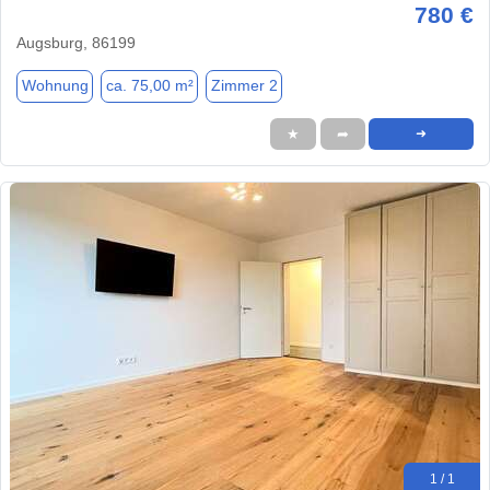
780 €
Augsburg, 86199
Wohnung
ca. 75,00 m²
Zimmer 2
★
➦
➜
1 / 1