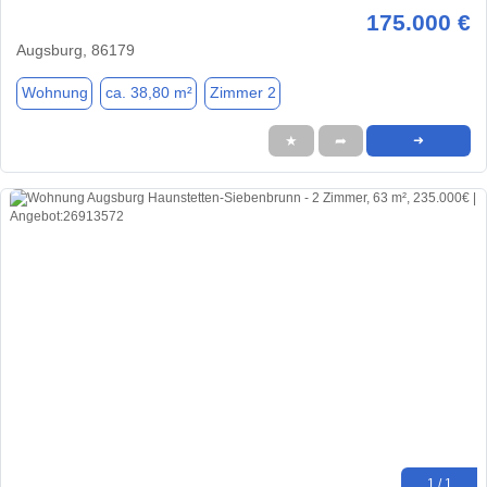
175.000 €
Augsburg, 86179
Wohnung
ca. 38,80 m²
Zimmer 2
★
➦
➜
1 / 1