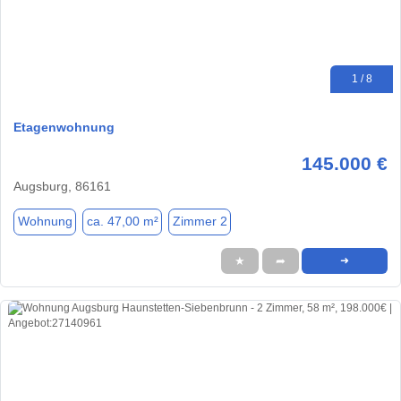
1 / 8
Etagenwohnung
145.000 €
Augsburg, 86161
Wohnung
ca. 47,00 m²
Zimmer 2
★
➦
➜