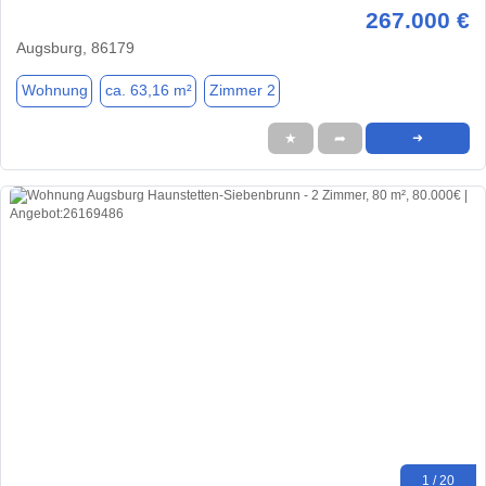
267.000 €
Augsburg, 86179
Wohnung
ca. 63,16 m²
Zimmer 2
★
➦
➜
1 / 20