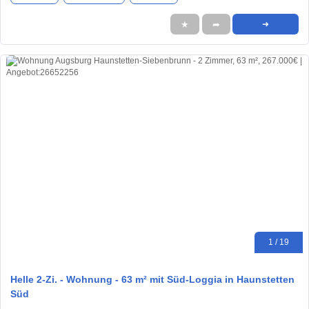
★
➦
➜
1 / 19
Helle 2-Zi. - Wohnung - 63 m² mit Süd-Loggia in Haunstetten
Süd