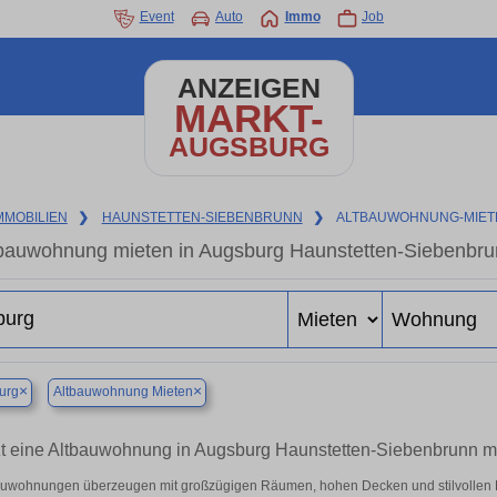
Event
Auto
Immo
Job
ANZEIGEN
MARKT-
AUGSBURG
MMOBILIEN
❯
HAUNSTETTEN-SIEBENBRUNN
❯
ALTBAUWOHNUNG-MIET
bauwohnung mieten in Augsburg Haunstetten-Siebenbrun
×
×
urg
Altbauwohnung Mieten
zt eine Altbauwohnung in Augsburg Haunstetten-Siebenbrunn mi
auwohnungen überzeugen mit großzügigen Räumen, hohen Decken und stilvollen Det