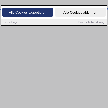
onnten wir derzeit keine passenden Objekte finden. Schauen Sie bald wieder vo
Alle Cookies akzeptieren
Alle Cookies ablehnen
Einstellungen
Datenschutzerklärung