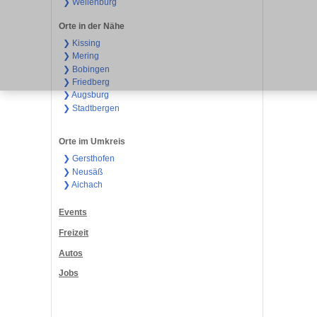
❯ Wellenburg
Orte in der Nähe
❯ Kissing
❯ Mering
❯ Bobingen
❯ Friedberg
❯ Augsburg
❯ Stadtbergen
Orte im Umkreis
❯ Gersthofen
❯ Neusäß
❯ Aichach
Events
Freizeit
Autos
Jobs