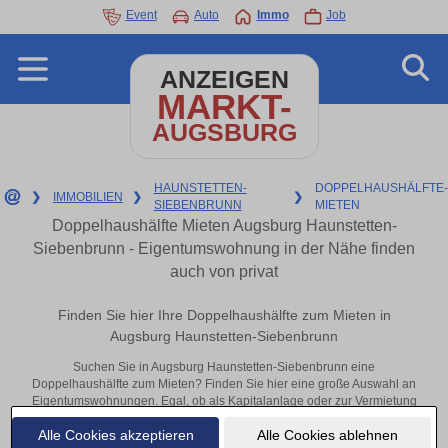
Event
Auto
Immo
Job
ANZEIGEN
MARKT-
AUGSBURG
HAUNSTETTEN-
DOPPELHAUSHÄLFTE-
❯
IMMOBILIEN
❯
❯
SIEBENBRUNN
MIETEN
Doppelhaushälfte Mieten Augsburg Haunstetten-
Siebenbrunn - Eigentumswohnung in der Nähe finden
auch von privat
Finden Sie hier Ihre Doppelhaushälfte zum Mieten in
Augsburg Haunstetten-Siebenbrunn
Suchen Sie in Augsburg Haunstetten-Siebenbrunn eine
Doppelhaushälfte zum Mieten? Finden Sie hier eine große Auswahl an
Eigentumswohnungen. Egal, ob als Kapitalanlage oder zur Vermietung
– hier finden Sie Ihre Immobilie in Augsburg Haunstetten-Siebenbrunn
Alle Cookies akzeptieren
Alle Cookies ablehnen
oder in der Nähe.