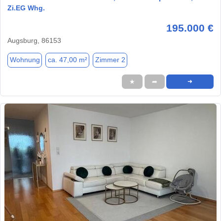
Zi.EG Whg.
195.000 €
Augsburg, 86153
Wohnung
ca. 47,00 m²
Zimmer 2
★
➦
➜