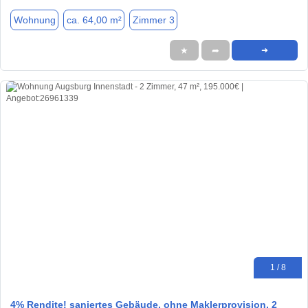
Wohnung
ca. 64,00 m²
Zimmer 3
★
➦
➜
1 / 8
4% Rendite! saniertes Gebäude, ohne Maklerprovision, 2