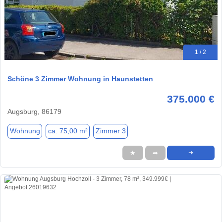
1 / 2
Schöne 3 Zimmer Wohnung in Haunstetten
375.000 €
Augsburg, 86179
Wohnung
ca. 75,00 m²
Zimmer 3
★
➦
➜