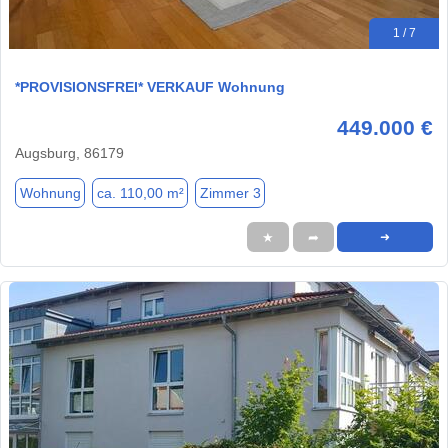
1 / 7
*PROVISIONSFREI* VERKAUF Wohnung
449.000 €
Augsburg, 86179
Wohnung
ca. 110,00 m²
Zimmer 3
★
➦
➜