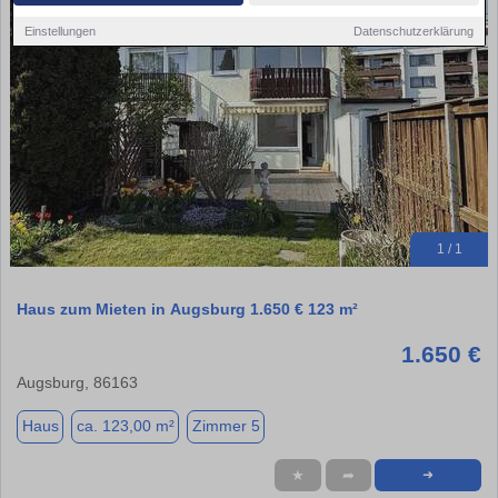
Einstellungen
Datenschutzerklärung
1 / 1
Haus zum Mieten in Augsburg 1.650 € 123 m²
1.650 €
Augsburg, 86163
Haus
ca. 123,00 m²
Zimmer 5
★
➦
➜