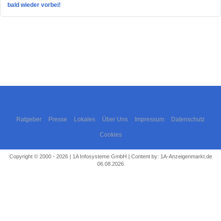
bald wieder vorbei!
Ratgeber
Presse
Lokales
Über Uns
Impressum
Datenschutz
Cookies
Copyright © 2000 - 2026 | 1A Infosysteme GmbH | Content by: 1A-Anzeigenmarkt.de
06.08.2026