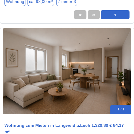
Wohnung
ca. 93,00 m²
Zimmer 3
★
➦
➜
1 / 1
Wohnung zum Mieten in Langweid a.Lech 1.329,89 € 84.17
m²