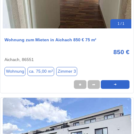
1 / 1
Wohnung zum Mieten in Aichach 850 € 75 m²
850 €
Aichach, 86551
Wohnung
ca. 75,00 m²
Zimmer 3
★
➦
➜