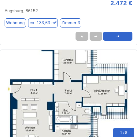
2.472 €
Augsburg, 86152
Wohnung
ca. 133,63 m²
Zimmer 3
★
➦
➜
1 / 8