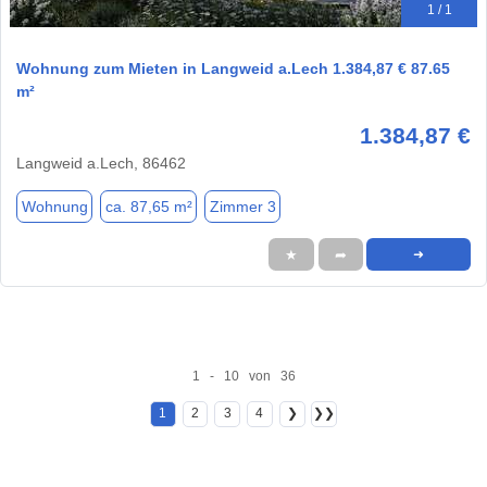
1 / 1
Wohnung zum Mieten in Langweid a.Lech 1.384,87 € 87.65
m²
1.384,87 €
Langweid a.Lech, 86462
Wohnung
ca. 87,65 m²
Zimmer 3
★
➦
➜
1 - 10 von 36
1
2
3
4
❯
❯❯