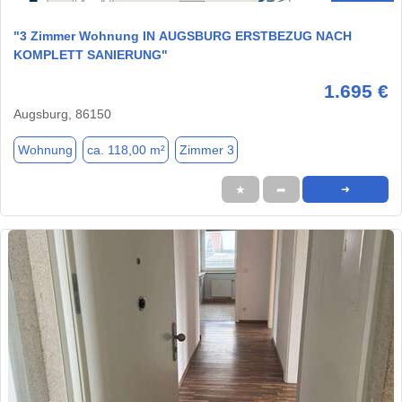
"3 Zimmer Wohnung IN AUGSBURG ERSTBEZUG NACH
KOMPLETT SANIERUNG"
1.695 €
Augsburg, 86150
Wohnung
ca. 118,00 m²
Zimmer 3
★
➦
➜