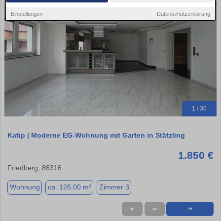
Einstellungen
Datenschutzerklärung
1 / 30
Katip | Moderne EG-Wohnung mit Garten in Stätzling
1.850 €
Friedberg, 86316
Wohnung
ca. 126,00 m²
Zimmer 3
★
➦
➜