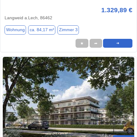
1.329,89 €
Langweid a.Lech, 86462
Wohnung
ca. 84,17 m²
Zimmer 3
★
➦
➜