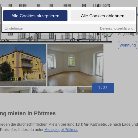
2 sanierte
Alle Cookies akzeptieren
Alle Cookies ablehnen
Einstellungen
Datenschutzerklärung
Augsburg, 
Wohnung
1 / 33
g mieten in Pöttmes
liegen die durchschnittlichen Mieten bei rund
13 € /m²
Kaltmiete. Je nach Lage und 
 Preisinfos findest du unter
Mietspiegel Pöttmes