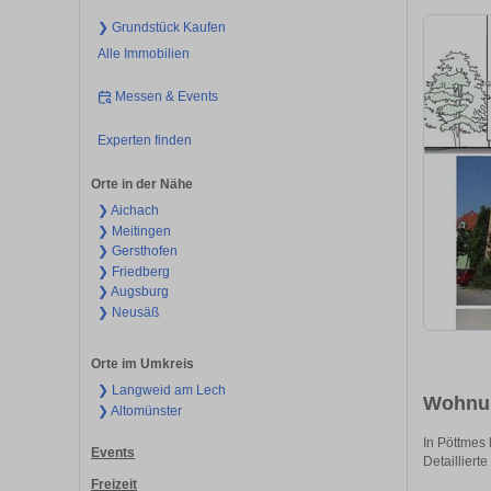
❯ Grundstück Kaufen
Alle Immobilien
Messen & Events
Experten finden
Orte in der Nähe
❯ Aichach
❯ Meitingen
❯ Gersthofen
❯ Friedberg
❯ Augsburg
❯ Neusäß
Orte im Umkreis
❯ Langweid am Lech
Wohnun
❯ Altomünster
In Pöttmes 
Events
Detaillierte
Freizeit