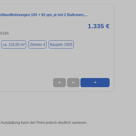
 AltbauWohnungen 105 + 92 qm, je mit 2 Balkonen,…
1.335 €
86165
ca. 118,00 m²
Zimmer 4
Baujahr 1905
★
➦
➜
Ausstattung kann der Preis jedoch deutlich variieren.