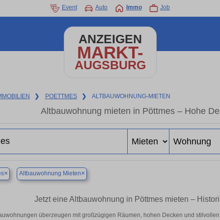
Event
Auto
Immo
Job
ANZEIGEN
MARKT-
AUGSBURG
MMOBILIEN
❯
POETTMES
❯
ALTBAUWOHNUNG-MIETEN
Altbauwohnung mieten in Pöttmes – Hohe Dec
×
×
es
Altbauwohnung Mieten
Jetzt eine Altbauwohnung in Pöttmes mieten – Histor
auwohnungen überzeugen mit großzügigen Räumen, hohen Decken und stilvollen Det