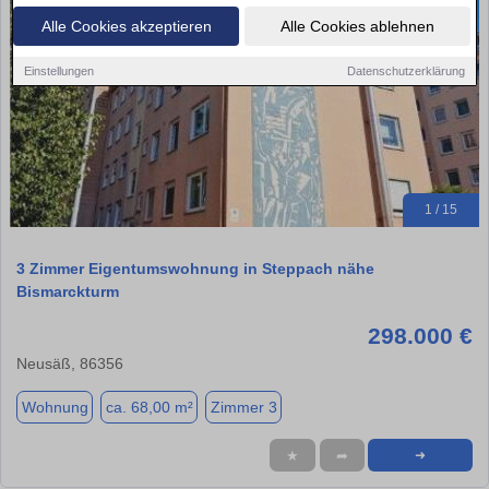
Alle Cookies akzeptieren
Alle Cookies ablehnen
Einstellungen
Datenschutzerklärung
1 / 15
3 Zimmer Eigentumswohnung in Steppach nähe
Bismarckturm
298.000 €
Neusäß, 86356
Wohnung
ca. 68,00 m²
Zimmer 3
★
➦
➜