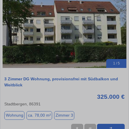
1 / 5
3 Zimmer DG Wohnung, provisionsfrei mit Südbalkon und
Weitblick
325.000 €
Stadtbergen, 86391
Wohnung
ca. 78,00 m²
Zimmer 3
★
➦
➜