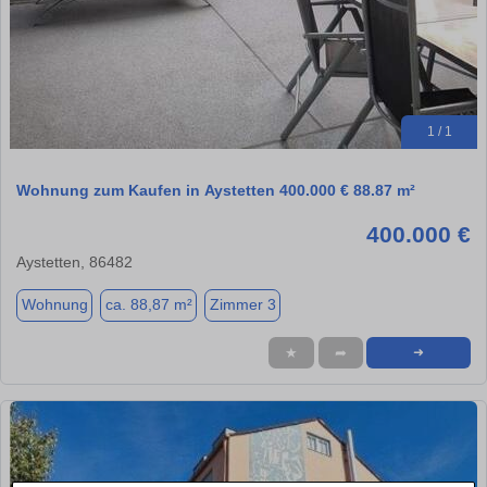
1 / 1
Wohnung zum Kaufen in Aystetten 400.000 € 88.87 m²
400.000 €
Aystetten, 86482
Wohnung
ca. 88,87 m²
Zimmer 3
★
➦
➜