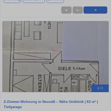
★
➦
➜
1 / 1
2‑Zimmer‑Wohnung in Neusäß – Nähe Uniklinik | 63 m² |
Tiefgarage