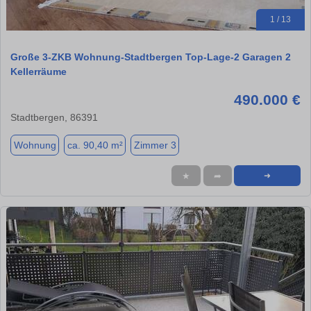
1 / 13
Große 3-ZKB Wohnung-Stadtbergen Top-Lage-2 Garagen 2
Kellerräume
490.000 €
Stadtbergen, 86391
Wohnung
ca. 90,40 m²
Zimmer 3
★
➦
➜