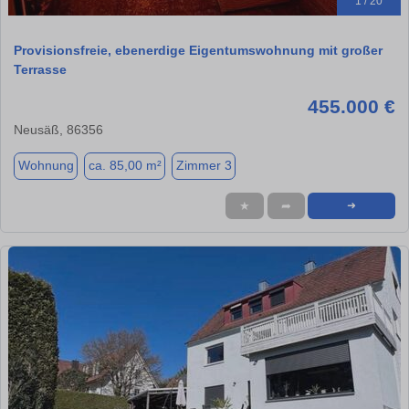
1 / 20
Provisionsfreie, ebenerdige Eigentumswohnung mit großer
Terrasse
455.000 €
Neusäß, 86356
Wohnung
ca. 85,00 m²
Zimmer 3
★
➦
➜