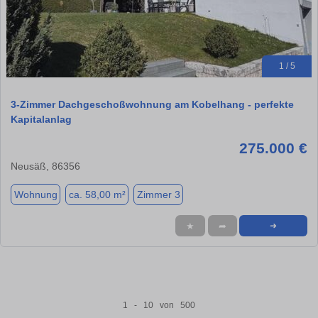
1 / 5
3-Zimmer Dachgeschoßwohnung am Kobelhang - perfekte
Kapitalanlag
275.000 €
Neusäß, 86356
Wohnung
ca. 58,00 m²
Zimmer 3
★
➦
➜
1 - 10 von 500