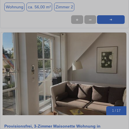
Wohnung
ca. 56,00 m²
Zimmer 2
★
➦
➜
1 / 17
Provisionsfrei, 3-Zimmer Maisonette Wohnung in