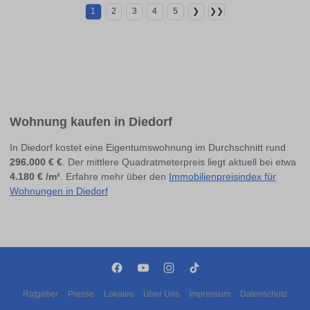
1
2
3
4
5
❯
❯❯
Wohnung kaufen in Diedorf
In Diedorf kostet eine Eigentumswohnung im Durchschnitt rund
296.000 € €
. Der mittlere Quadratmeterpreis liegt aktuell bei etwa
4.180 € /m²
. Erfahre mehr über den
Immobilienpreisindex für
Wohnungen in Diedorf
Ratgeber
Presse
Lokales
Über Uns
Impressum
Datenschutz