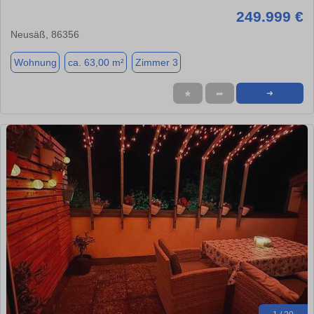
249.999 €
Neusäß, 86356
Wohnung
ca. 63,00 m²
Zimmer 3
★
➦
➜