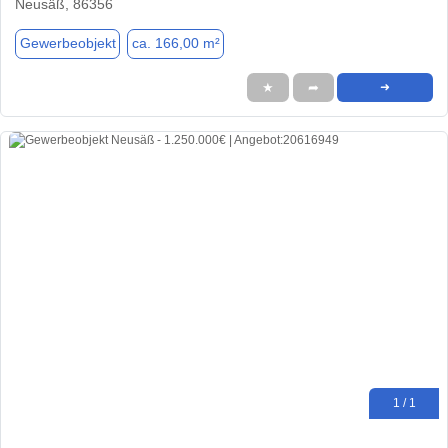
Neusäß, 86356
Gewerbeobjekt
ca. 166,00 m²
★
➦
➜
1 / 1