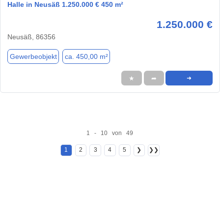
Halle in Neusäß 1.250.000 € 450 m²
1.250.000 €
Neusäß, 86356
Gewerbeobjekt
ca. 450,00 m²
★
➦
➜
1 - 10 von 49
1
2
3
4
5
❯
❯❯