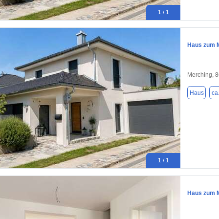
1 / 1
Haus zum M
Merching, 
Haus
ca
1 / 1
Haus zum M