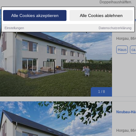
Doppelhaushälften.
Alle Cookies akzeptieren
Alle Cookies ablehnen
Besichtigu
Einstellungen
Datenschutzerklärung
Horgau, 86
Haus
ca
1 / 8
Neubau-Häu
Horgau, 86