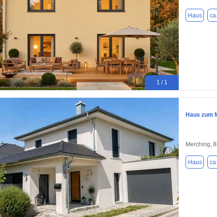
Haus
ca
1 / 1
Haus zum M
Merching, 
Haus
ca