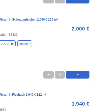
ieten in Schwabmünchen 2.000 € 200 m²
2.000 €
chen, 86830
. 200,00 m²
Zimmer 7
★
➦
➜
ieten in Fischach 1.940 € 122 m²
1.940 €
86850