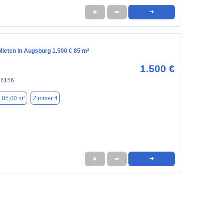
★
➦
➜
ieten in Augsburg 1.500 € 85 m²
1.500 €
86156
. 85,00 m²
Zimmer 4
★
➦
➜