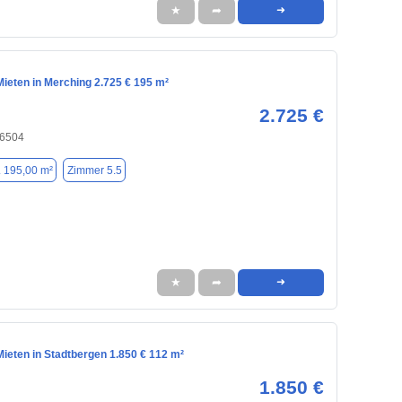
★
➦
➜
ieten in Merching 2.725 € 195 m²
2.725 €
86504
. 195,00 m²
Zimmer 5.5
★
➦
➜
ieten in Stadtbergen 1.850 € 112 m²
1.850 €