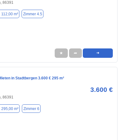
n, 86391
. 112,00 m²
Zimmer 4.5
★
➦
➜
ieten in Stadtbergen 3.600 € 295 m²
3.600 €
n, 86391
. 295,00 m²
Zimmer 6