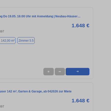
ng Do 19.05. 16:00 Uhr mit Anmeldung | Neubau-Häuser…
1.648 €
497
. 142,00 m²
Zimmer 5.5
★
➦
➜
ser 142 m², Garten & Garage, ab 042026 zur Miete
1.648 €
497