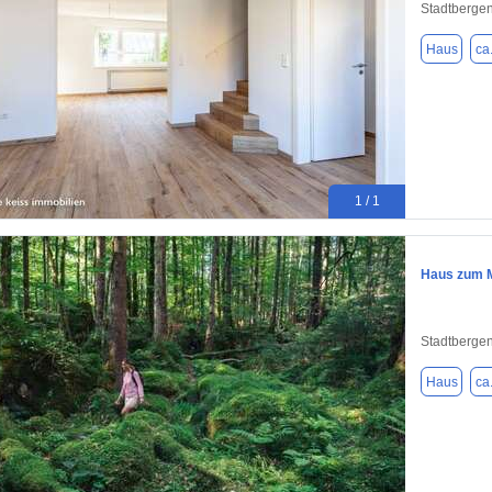
Stadtberge
Haus
ca
1 / 1
Haus zum M
Stadtberge
Haus
ca