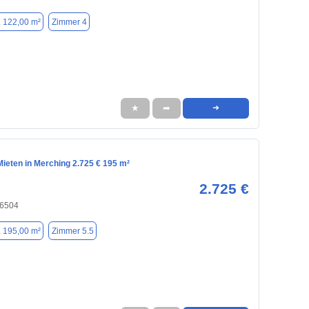
. 122,00 m²
Zimmer 4
★
➦
➜
ieten in Merching 2.725 € 195 m²
2.725 €
86504
. 195,00 m²
Zimmer 5.5