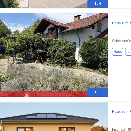
1 / 4
Haus zum M
Schwabmün
Haus
ca
1 / 1
Haus zum M
Fischach, 