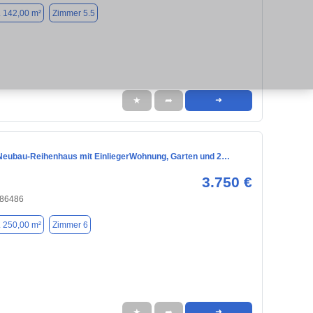
. 142,00 m²
Zimmer 5.5
★
➦
➜
eubau-Reihenhaus mit EinliegerWohnung, Garten und 2…
3.750 €
 86486
. 250,00 m²
Zimmer 6
★
➦
➜