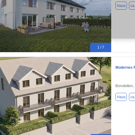
Haus
ca
1 / 7
Modernes N
Bonstetten,
Haus
ca