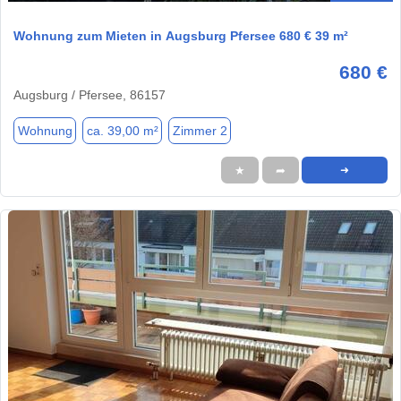
Wohnung zum Mieten in Augsburg Pfersee 680 € 39 m²
680 €
Augsburg / Pfersee, 86157
Wohnung
ca. 39,00 m²
Zimmer 2
★
➦
➜