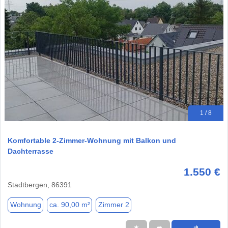
1 / 8
Komfortable 2-Zimmer-Wohnung mit Balkon und
Dachterrasse
1.550 €
Stadtbergen, 86391
Wohnung
ca. 90,00 m²
Zimmer 2
★
➦
➜