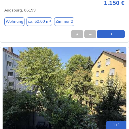
1.150 €
Augsburg, 86199
Wohnung
ca. 52,00 m²
Zimmer 2
★
➦
➜
1 / 1