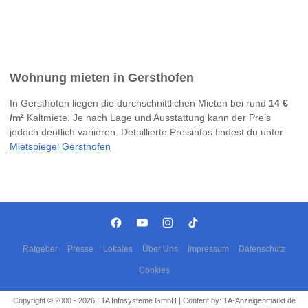
Wohnung mieten in Gersthofen
In Gersthofen liegen die durchschnittlichen Mieten bei rund
14 €
/m²
Kaltmiete. Je nach Lage und Ausstattung kann der Preis
jedoch deutlich variieren. Detaillierte Preisinfos findest du unter
Mietspiegel Gersthofen
Ratgeber
Presse
Lokales
Über Uns
Impressum
Datenschutz
Cookies
Copyright © 2000 - 2026 | 1A Infosysteme GmbH | Content by: 1A-Anzeigenmarkt.de