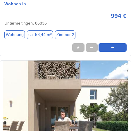
Wohnen in…
994 €
Untermeitingen, 86836
Wohnung
ca. 58,44 m²
Zimmer 2
★
➦
➜