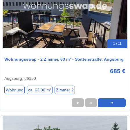
1 / 11
Wohnungsswap - 2 Zimmer, 63 m² - Stettenstraße, Augsburg
685 €
Augsburg, 86150
Wohnung
ca. 63,00 m²
Zimmer 2
★
➦
➜