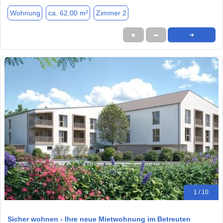
Wohnung
ca. 62,00 m²
Zimmer 2
★
➦
➜
1 / 10
Sicher wohnen - Ihre neue Mietwohnung im Betreuten