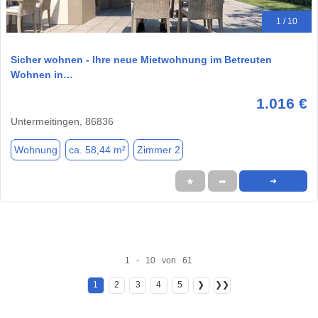
1 / 10
Sicher wohnen - Ihre neue Mietwohnung im Betreuten
Wohnen in…
1.016 €
Untermeitingen, 86836
Wohnung
ca. 58,44 m²
Zimmer 2
★
➦
➜
1 - 10 von 61
1
2
3
4
5
❯
❯❯