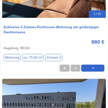
1 / 15
Exklusive 2-Zimmer-Penthouse-Wohnung mit großzügiger
Dachterrasse
980 €
Augsburg, 86163
Wohnung
ca. 70,00 m²
Zimmer 2
★
➦
➜