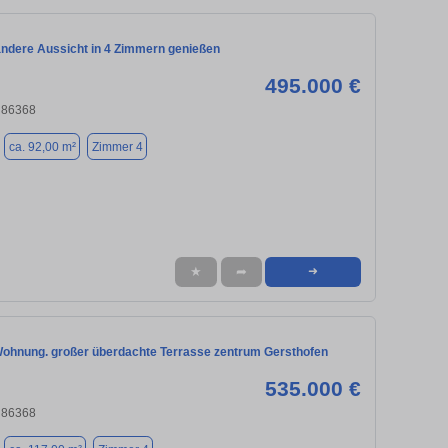
andere Aussicht in 4 Zimmern genießen
495.000 €
, 86368
ca. 92,00 m²
Zimmer 4
★
➦
➜
ohnung. großer überdachte Terrasse zentrum Gersthofen
535.000 €
, 86368