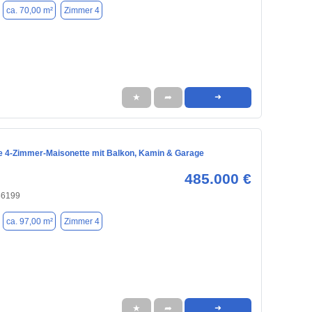
ca. 70,00 m²
Zimmer 4
★
➦
➜
e 4-Zimmer-Maisonette mit Balkon, Kamin & Garage
485.000 €
86199
ca. 97,00 m²
Zimmer 4
★
➦
➜