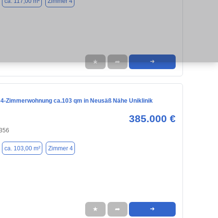
ca. 117,00 m²
Zimmer 4
★
➦
➜
4-Zimmerwohnung ca.103 qm in Neusäß Nähe Uniklinik
385.000 €
356
ca. 103,00 m²
Zimmer 4
★
➦
➜