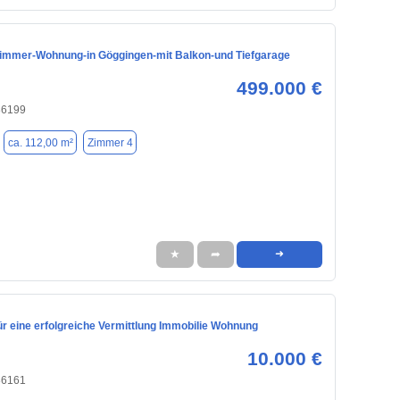
immer-Wohnung-in Göggingen-mit Balkon-und Tiefgarage
499.000 €
86199
ca. 112,00 m²
Zimmer 4
★
➦
➜
ür eine erfolgreiche Vermittlung Immobilie Wohnung
10.000 €
86161