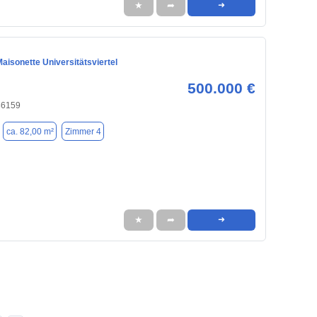
★
➦
➜
aisonette Universitätsviertel
500.000 €
86159
ca. 82,00 m²
Zimmer 4
★
➦
➜