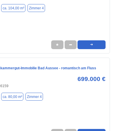
ca. 104,00 m²
Zimmer 4
★
➦
➜
lzkammergut-Immobilie Bad Aussee - romantisch am Fluss
699.000 €
86159
ca. 80,00 m²
Zimmer 4