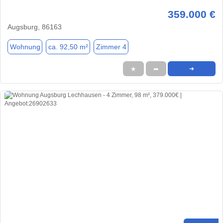
359.000 €
Augsburg, 86163
Wohnung
ca. 92,50 m²
Zimmer 4
★
➦
➜