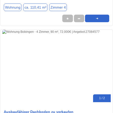
Wohnung
ca. 110,41 m²
Zimmer 4
★
➦
➜
1 / 2
Ausbaufähiger Dachboden zu verkaufen