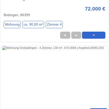
72.000 €
Bobingen, 86399
Wohnung
ca. 90,00 m²
Zimmer 4
★
➦
➜